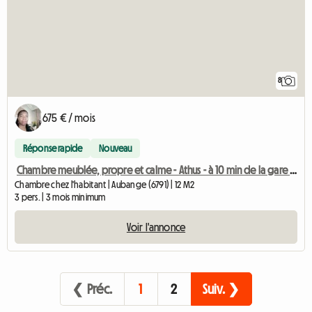
8
675 € / mois
Réponse rapide
Nouveau
Chambre meublée, propre et calme - Athus - à 10 min de la gare de Rodange
Chambre chez l'habitant | Aubange (6791) | 12 M2
3 pers. | 3 mois minimum
Voir l'annonce
❮ Préc.
1
2
Suiv. ❯