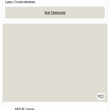
1 pers. | 1 mois minimum
Voir l'annonce
5
550 € / mois