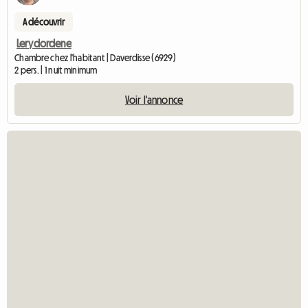
A découvrir
Lerydordene
Chambre chez l'habitant | Daverdisse (6929)
2 pers. | 1 nuit minimum
Voir l'annonce