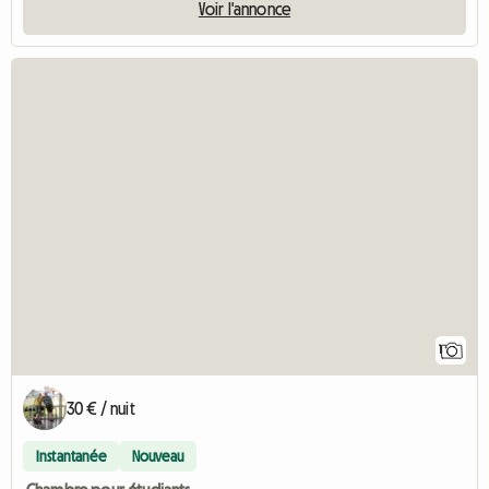
Voir l'annonce
Accéd
1
30 € / nuit
Instantanée
Nouveau