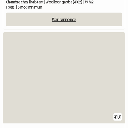
Chambre chez l'habitant | Woolloongabba (4102) | 79 M2
1 pers. | 3 mois minimum
Voir l'annonce
2