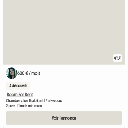
4
600 € / mois
A découvrir
Room For Rent
Chambre chez l'habitant | Parkwood
2 pers. | 1 mois minimum
Voir l'annonce