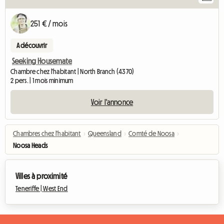
251 € / mois
A découvrir
Seeking Housemate
Chambre chez l'habitant | North Branch (4370)
2 pers. | 1 mois minimum
Voir l'annonce
Chambres chez l'habitant
›
Queensland
›
Comté de Noosa
›
Noosa Heads
Villes à proximité
Teneriffe |
West End