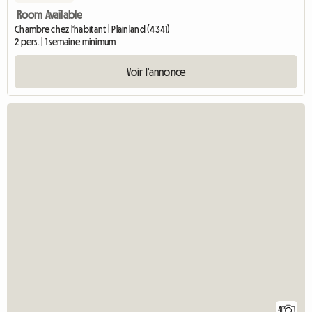
Room Available
Chambre chez l'habitant | Plainland (4341)
2 pers. | 1 semaine minimum
Voir l'annonce
4