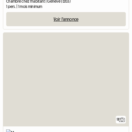
Chambre chez l'habitant | Genève (1203)
1 pers. | 1 mois minimum
Voir l'annonce
13