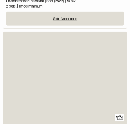
Chambre chez l'habitant | Port (2562) | 70 M2
2 pers. | 1 mois minimum
Voir l'annonce
4