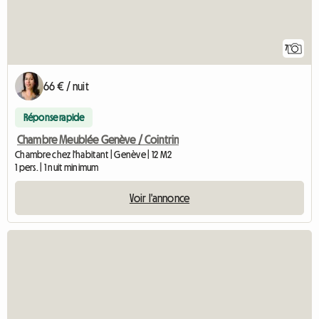
7
66 € / nuit
Réponse rapide
Chambre Meublée Genève / Cointrin
Chambre chez l'habitant | Genève | 12 M2
1 pers. | 1 nuit minimum
Voir l'annonce
Accéder