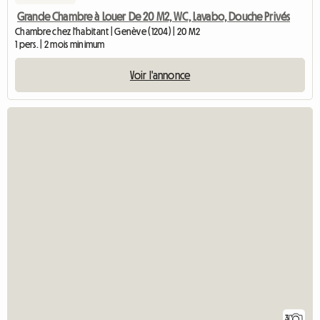
Grande Chambre à Louer De 20 M2, WC, Lavabo, Douche Privés
Chambre chez l'habitant | Genève (1204) | 20 M2
1 pers. | 2 mois minimum
Voir l'annonce
3