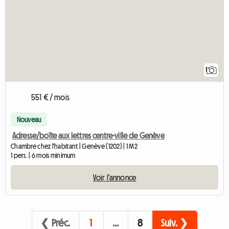
1
551 € / mois
Nouveau
Adresse/boîte aux lettres centre-ville de Genève
Chambre chez l'habitant | Genève (1202) | 1 M2
1 pers. | 6 mois minimum
Voir l'annonce
❮ Préc.
1
…
8
Suiv. ❯