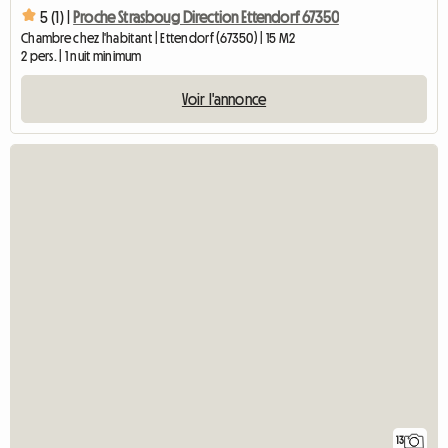
5 (1) |
Proche Strasboug Direction Ettendorf 67350
Chambre chez l'habitant | Ettendorf (67350) | 15 M2
2 pers. | 1 nuit minimum
Voir l'annonce
13