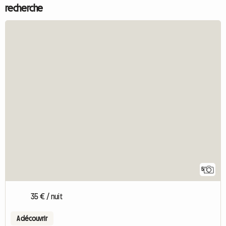
recherche
5
35 € / nuit
A découvrir