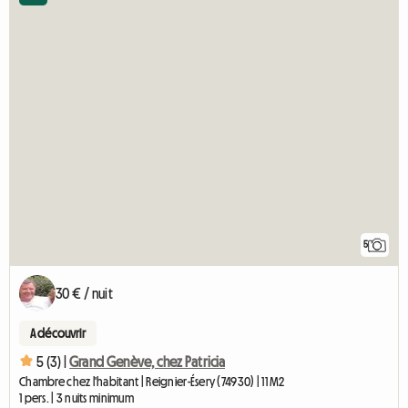
5
30 € / nuit
A découvrir
5 (3) |
Grand Genève, chez Patricia
Chambre chez l'habitant | Reignier-Ésery (74930) | 11 M2
1 pers. | 3 nuits minimum