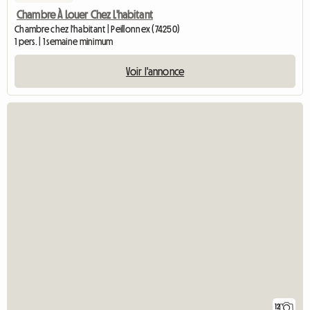
Chambre À Louer Chez L'habitant
Chambre chez l'habitant | Peillonnex (74250)
1 pers. | 1 semaine minimum
Voir l'annonce
12