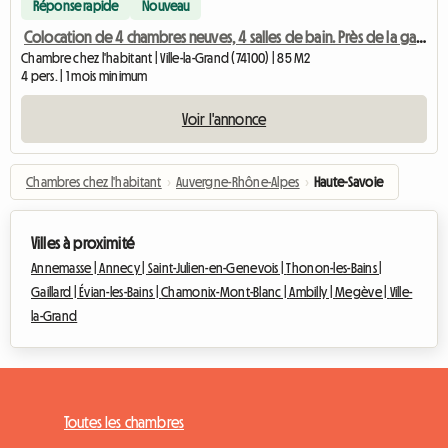
Réponse rapide
Nouveau
Colocation de 4 chambres neuves, 4 salles de bain. Près de la gare
Chambre chez l'habitant | Ville-la-Grand (74100) | 85 M2
4 pers. | 1 mois minimum
Voir l'annonce
Chambres chez l'habitant
›
Auvergne-Rhône-Alpes
›
Haute-Savoie
Villes à proximité
Annemasse |
Annecy |
Saint-Julien-en-Genevois |
Thonon-les-Bains |
Gaillard |
Évian-les-Bains |
Chamonix-Mont-Blanc |
Ambilly |
Megève |
Ville-
la-Grand
Toutes les chambres