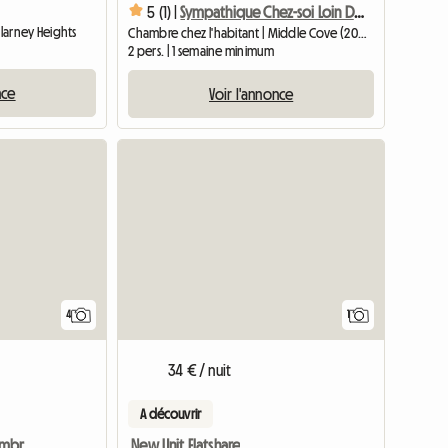
5 (1) |
Sympathique Chez-soi Loin De Chez Soi à Proximité Des Transports En Commun
llarney Heights
Chambre chez l'habitant | Middle Cove (2068) | 10 M2
2 pers. | 1 semaine minimum
nce
Voir l'annonce
Accéder à l'annonce
Accéder 
4
1
34 € / nuit
A découvrir
Unité Meublée De 3 Chambres Avec Tennis, Salle De Sport
New Unit Flatshare