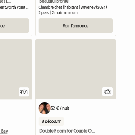
Apartment To Share - Great Lifestyle
Beautiful Bronte
Chambre chez l'habitant | Wentworth Point (2127)
Chambre chez l'habitant | Waverley (2024)
2 pers. | 2 mois minimum
nce
Voir l'annonce
Accéder à l
Accéder à
5
2
32 € / nuit
A découvrir
Double Room For Couple Or Two Singles In Nth Strathfield
 Bay