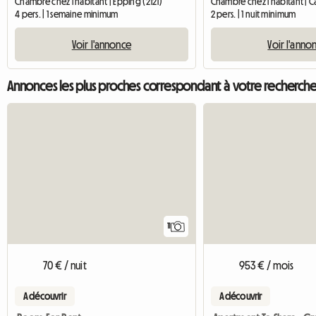
Chambre chez l'habitant | Epping (2121)
Chambre chez l'habitant | Cas
4 pers. | 1 semaine minimum
2 pers. | 1 nuit minimum
Voir l'annonce
Voir l'anno
Annonces les plus proches correspondant à votre recherch
11
70 € / nuit
953 € / mois
A découvrir
A découvrir