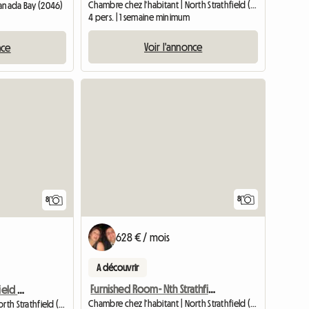
Chambre chez l'habitant | North Strathfield (2137)
Canada Bay (2046)
4 pers. | 1 semaine minimum
Voir l'annonce
nce
8
8
628 € / mois
A découvrir
Furnished Room- Nth Strathfield Near Station
Single Room Nth. Strathfield Near Station
Chambre chez l'habitant | North Strathfield (2137)
Chambre chez l'habitant | North Strathfield (2137)