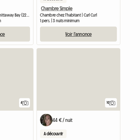
Chambre Simple
Chambre chez l'habitant | Chittaway Bay (2261)
Chambre chez l'habitant | Curl Curl
m
1 pers. | 3 nuits minimum
nce
Voir l'annonce
4
10
44 € / nuit
A découvrir