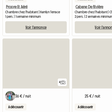
Propre Et Aéré
Cabane De Rivière
Chambre chez l'habitant | Hamlyn Terrace
1 pers. | 1 semaine minimum
2 pers. | 2 semaines minimu
Voir l'annonce
Voir l'anno
4
36 € / nuit
25 € / nuit
A découvrir
A découvrir