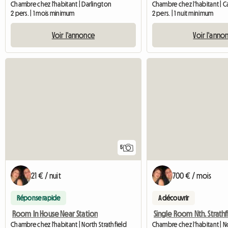
Chambre chez l'habitant | Darlington
Chambre chez l'habitant | 
2 pers. | 1 mois minimum
2 pers. | 1 nuit minimum
Voir l'annonce
Voir l'anno
5
21 € / nuit
700 € / mois
Réponse rapide
A découvrir
Room In House Near Station
Chambre chez l'habitant | North Strathfield