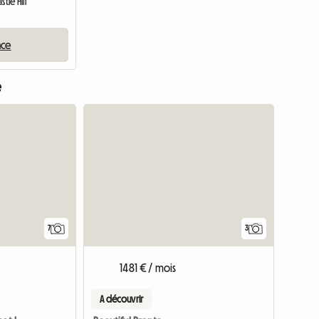
tle Hill
nce
e
7
3
1481 € / mois
A découvrir