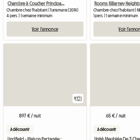
Chambre à Coucher Principale à Leafy Turramurra
Rooms Killarney Heights
Chambre chez l'habitant | Turramurra (2074)
Chambre chez l'habitant | Ki
4 pers. | 1 semaine minimum
1 pers. | 1 semaine minimum
Voir l'annonce
Voir l'anno
2
897 € / nuit
65 € / nuit
A découvrir
A découvrir
Lindfield - Maison Partagée : Lit Simple/Double