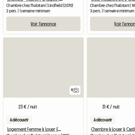
Chambre chez l'habitant | Lindfield (2070)
Chambre chez l'habitant | 
2 pers. | 1 semaine minimum
3 pers. | 1 semaine minimum
Voir l'annonce
Voir l'anno
8
23 € / nuit
31 € / nuit
A découvrir
A découvrir
Logement Femme à Louer Epping NSW
Chambre à Louer à Castle