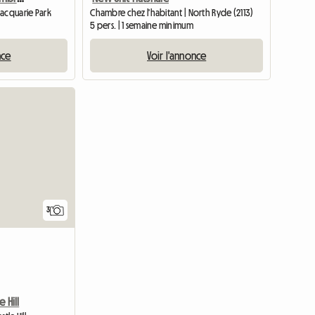
Macquarie Park
Chambre chez l'habitant | North Ryde (2113)
5 pers. | 1 semaine minimum
nce
Voir l'annonce
3
 Hill