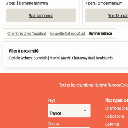
3 pers. | 1 semaine minimum
4 pers. | 2 mois minimum
Voir l'annonce
Voir l'anno
Chambres chez l'habitant
›
Nouvelle-Galles du Sud
›
Hamlyn Terrace
Villes à proximité
Cité de Sydney |
Surry Hills |
Manly |
Mardi |
Chittaway Bay |
Tumbi Umbi
Toutes les chambres Hamlyn Terrace
Colo
Pays
Nos types d
Chambres chez
Colocations
Devise
Colivings