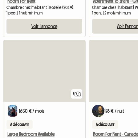
Room For Rent
Chambre chez l'habitant | Rozelle (2039)
1 pers. | 1 nuit minimum
1 pers. | 2 mois minimum
Voir l'annonce
Voir l'anno
3
1650 € / mois
176 € / nuit
A découvrir
A découvrir
Large Bedroom Available
Room For Rent - Canada