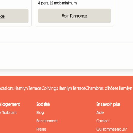
4 pers. | 2 mois minimum
Voir l'annonce
nce
cations Hamlyn Terrace
Colivings Hamlyn Terrace
Chambres d'hôtes Hamlyn 
e logement
Société
En savoir plus
 l'habitant
Blog
Aide
Recrutement
Contact
Presse
Qui sommes-nous ?