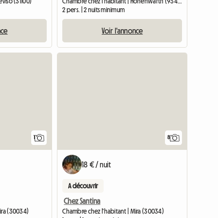
eviso (31100)
Chambre chez l'habitant | Hohenwarth (93480)
2 pers. | 2 nuits minimum
nce
Voir l'annonce
Accéder à l'annonce
1
8
18 € / nuit
A découvrir
Chez Santina
ira (30034)
Chambre chez l'habitant | Mira (30034)