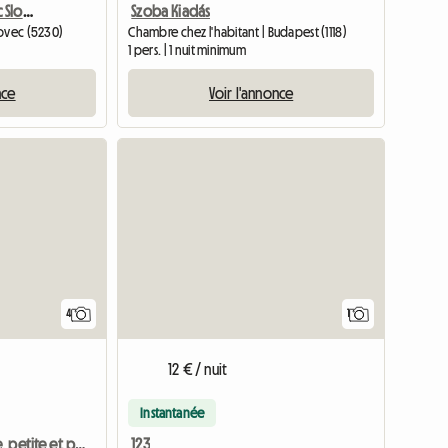
Apartment Green Bovec Slovenia/App.Dana
Szoba Kiadás
Bovec (5230)
Chambre chez l'habitant | Budapest (1118)
1 pers. | 1 nuit minimum
nce
Voir l'annonce
Accéder à l
Accéder 
4
1
12 € / nuit
Instantanée
123
Chambre simple, petite et propre pour jeune femme, hôte local