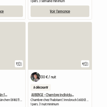
1 pers. | 1 semaine minimum
nce
Voir l'annonce
7
6
130 € / nuit
A découvrir
Chambre Trudering 10 Min Foire
AUBERGE - Chambre individuelle privée avec salle de bain attenante
Chambre chez l'habitant | München (81827) | 15 M2
Chambre chez l'habitant | Innsbruck (6020) | 15 M2
1 pers. | 1 nuit minimum