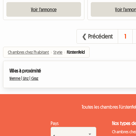
Voir l'annonce
Voir l'anno
❮ Précédent
1
Chambres chez l'habitant
›
Styrie
›
Fürstenfeld
Villes à proximité
Vienne |
Linz |
Graz
Toutes les chambres Fürstenfe
Pays
Nos types d
Chambres chez