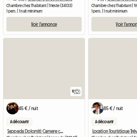
Chambre chez l'habitant | Trieste (34133)
1 pers. | 1 nuit minimum
1 pers. | 1 nuit minimum
Voir l'annonce
Voir l'anno
12
45 € / nuit
85 € / nuit
A découvrir
A découvrir
Sappada Dolomiti Camere con bagno CENTRO
Location Touristique Tré