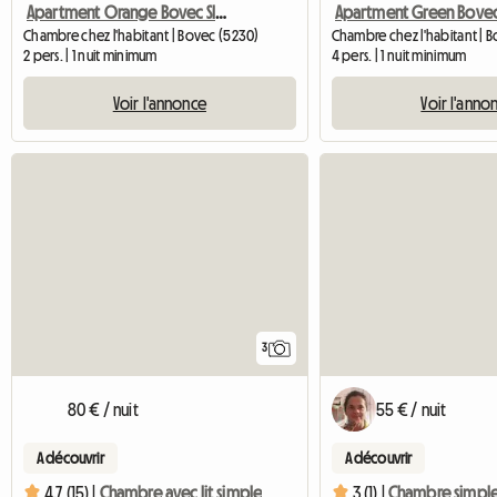
Apartment Orange Bovec Slovenia/App.Dana
Chambre chez l'habitant | Bovec (5230)
Chambre chez l'habitant | 
2 pers. | 1 nuit minimum
4 pers. | 1 nuit minimum
Voir l'annonce
Voir l'anno
3
80 € / nuit
55 € / nuit
A découvrir
A découvrir
4.7 (15) |
Chambre avec lit simple
3 (1) |