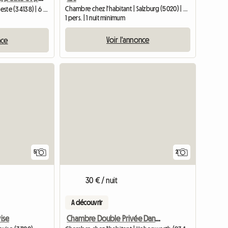
Chambre chez l'habitant | Salzburg (5020) | 25 M2
Chambre chez l'habitant | Trieste (34138) | 6 M2
1 pers. | 1 nuit minimum
Voir l'annonce
nce
5
2
30 € / nuit
A découvrir
vise
Chambre Double Privée Dans Un Hôtel