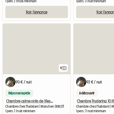
1 pers. | 1 mois minimum
1 pers. | 1 nuit minimum
Voir l'annonce
Voir l'anno
4
90 € / nuit
92 € / nuit
Réponse rapide
A découvrir
Chambre calme près de Messe
Chambre chez l'habitant | München (81827)
1 pers. | 1 nuit minimum
1 pers. | 1 nuit minimum