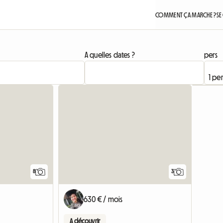
COMMENT ÇA MARCHE ?
SE
A quelles dates ?
pers
8
3
630 € / mois
A découvrir