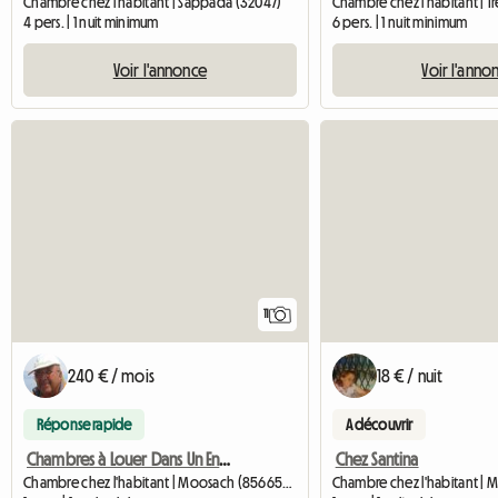
Chambre chez l'habitant | Sappada (32047)
Chambre chez l'habitant | Tr
4 pers. | 1 nuit minimum
6 pers. | 1 nuit minimum
Voir l'annonce
Voir l'anno
11
240 € / mois
18 € / nuit
Réponse rapide
A découvrir
Chambres à Louer Dans Un Endroit Calme
Chez Santina
Chambre chez l'habitant | Moosach (85665) | 20 M2
Chambre chez l'habitant | M