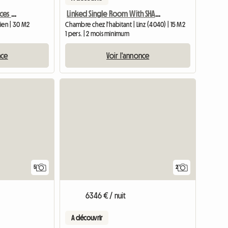
Appartement Avec Services à Vienne à Louer
Linked Single Room With SHARED Shower/WC And Common Kitchen
ien | 30 M2
Chambre chez l'habitant | Linz (4040) | 15 M2
1 pers. | 2 mois minimum
nce
Voir l'annonce
5
2
6346 € / nuit
A découvrir