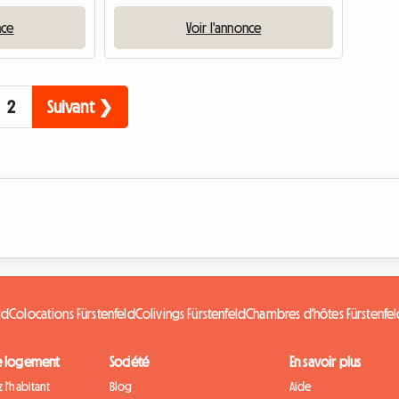
nce
Voir l'annonce
2
Suivant ❯
ld
Colocations Fürstenfeld
Colivings Fürstenfeld
Chambres d'hôtes Fürstenfe
e logement
Société
En savoir plus
 l'habitant
Blog
Aide