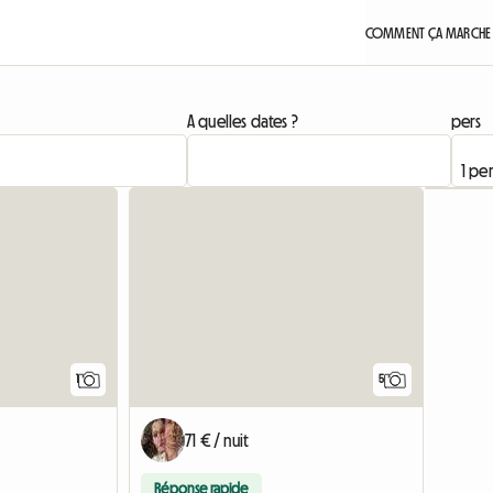
COMMENT ÇA MARCHE 
A quelles dates ?
pers
Accéder à l'annonce
1
5
71 € / nuit
Réponse rapide