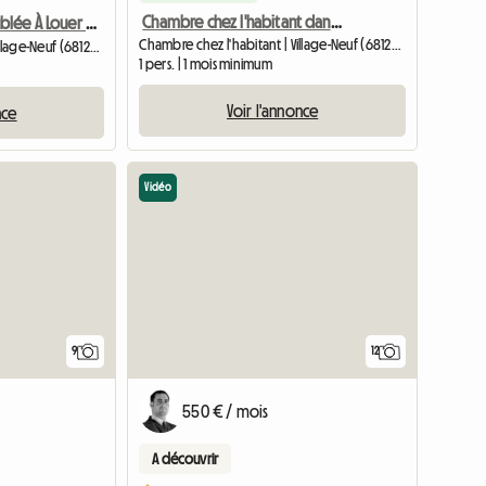
Chambre chez l'habitant dans une maison individuelle
Chambre Meublée À Louer Chez L'habitant
Chambre chez l'habitant | Village-Neuf (68128) | 22 M2
Chambre chez l'habitant | Village-Neuf (68128) | 70 M2
1 pers. | 1 mois minimum
Voir l'annonce
nce
Vidéo
9
12
550 € / mois
A découvrir