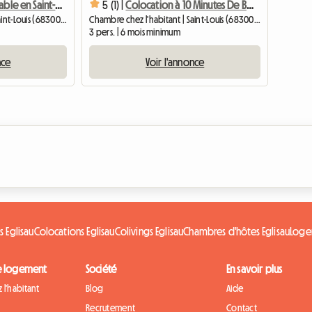
Estudio confortable en Saint-Louis – cerca de Suiza (RM1221)
5 (1) |
Colocation à 10 Minutes De Bâle Ville
Chambre chez l'habitant | Saint-Louis (68300) | 25 M2
Chambre chez l'habitant | Saint-Louis (68300) | 13 M2
3 pers. | 6 mois minimum
nce
Voir l'annonce
s Eglisau
Colocations Eglisau
Colivings Eglisau
Chambres d'hôtes Eglisau
Loge
e logement
Société
En savoir plus
 l'habitant
Blog
Aide
Recrutement
Contact