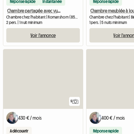
Réponse rapide
Instantanée
Réponse rapide
Chambre partagée avec vue sur le lac
Chambre chez l'habitant | Romanshorn (8590) | 18 M2
2 pers. | 1 nuit minimum
1 pers. | 5 nuits minimum
Voir l'annonce
Voir l'anno
5
430 € / mois
400 € / mois
A découvrir
Réponse rapide