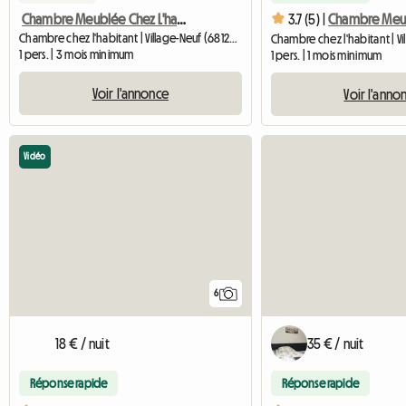
Chambre Meublée Chez L'habitant
3.7 (5) |
Chambre chez l'habitant | Village-Neuf (68128) | 80 M2
1 pers. | 3 mois minimum
1 pers. | 1 mois minimum
Voir l'annonce
Voir l'anno
Vidéo
6
18 € / nuit
35 € / nuit
Réponse rapide
Réponse rapide