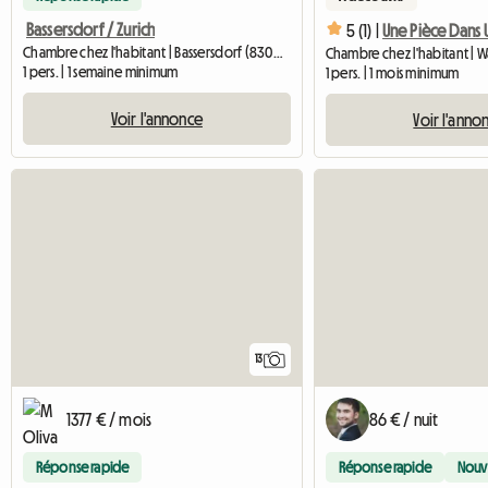
Bassersdorf / Zurich
5 (1) |
Chambre chez l'habitant | Bassersdorf (8303) | 18 M2
1 pers. | 1 semaine minimum
1 pers. | 1 mois minimum
Voir l'annonce
Voir l'anno
13
1377 € / mois
86 € / nuit
Réponse rapide
Réponse rapide
Nouv