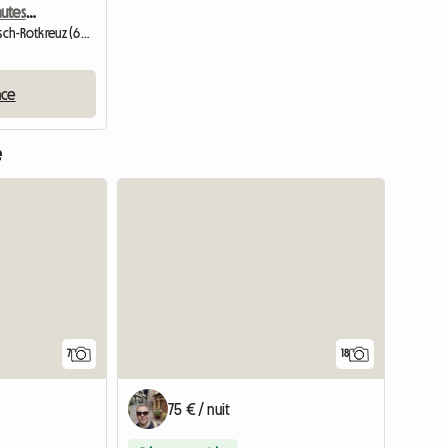
Chambre privée à 5 minutes à pied de la gare
Chambre chez l'habitant | Risch-Rotkreuz (6343) | 15 M2
nce
e
7
18
75 € / nuit