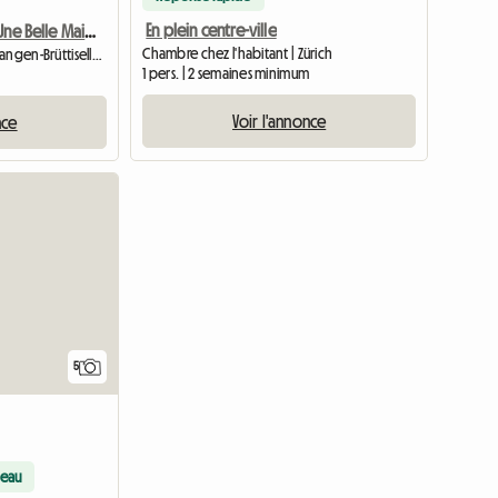
En plein centre-ville
Une Pièce Dans Une Belle Maison
Chambre chez l'habitant | Zürich
Chambre chez l'habitant | Wangen-Brüttisellen (8602) | 20 M2
1 pers. | 2 semaines minimum
Voir l'annonce
nce
5
eau