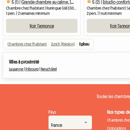
5 (1) |
Grande chambre au calme, 18 m2, toute équipée
5 (2) |
Chambre chez l'habitant | Huningue (68330) | 18 M2
1 pers. | 2 semaines minimum
2 pers. | 1 nuit minimum
Voir l'annonce
Voir l'anno
Chambres chez l'habitant
›
Zurich (Région)
›
Eglisau
Villes à proximité
Lausanne |
Fribourg |
Neuchâtel
Toutes les chambre
Pays
Nos types d
Chambres chez
Colocations