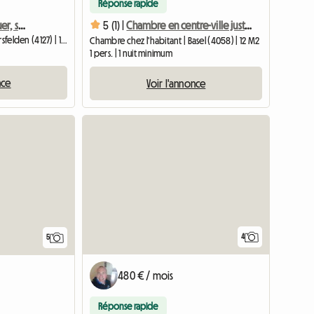
Réponse rapide
Chambre meublée à louer, salle de bain luxueuse, jardin - Birsfelde
5 (1) |
Chambre en centre-ville juste à côté du Rhin dans un emplacement idéal
Chambre chez l'habitant | Birsfelden (4127) | 100 M2
Chambre chez l'habitant | Basel (4058) | 12 M2
1 pers. | 1 nuit minimum
nce
Voir l'annonce
4
5
480 € / mois
Réponse rapide