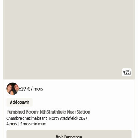
8
629 € / mois
A découvrir
Furnished Room- Nth Strathfield Near Station
Chambre chez l'habitant | North Strathfield (2137)
4 pers. | 2 mois minimum
Voir l'annonce