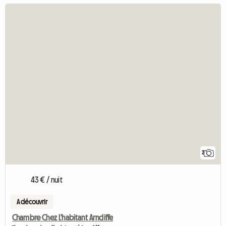
2
43 € / nuit
A découvrir
Chambre Chez L'habitant Arncliffe