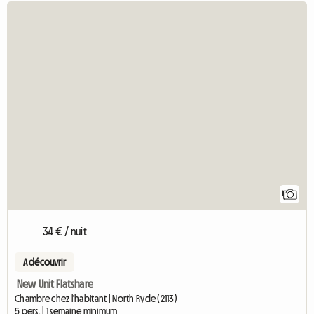
Accé
1
34 € / nuit
A découvrir
New Unit Flatshare
Chambre chez l'habitant | North Ryde (2113)
5 pers. | 1 semaine minimum