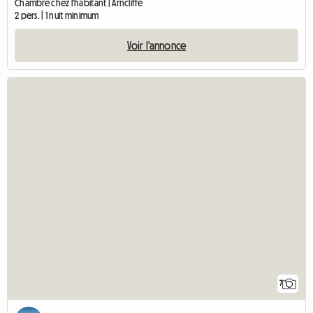
Chambre chez l'habitant | Arncliffe
2 pers. | 1 nuit minimum
Voir l'annonce
7