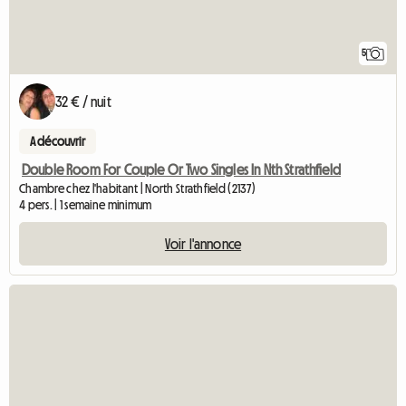
5
32 € / nuit
A découvrir
Double Room For Couple Or Two Singles In Nth Strathfield
Chambre chez l'habitant | North Strathfield (2137)
4 pers. | 1 semaine minimum
Voir l'annonce
Accéde