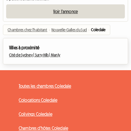
Voir l'annonce
Chambres chez l'habitant
›
Nouvelle-Galles du Sud
›
Coledale
Villes à proximité
Cité de Sydney |
Surry Hills |
Manly
Toutes les chambres Coledale
Colocations Coledale
Colivings Coledale
Chambres d'hôtes Coledale