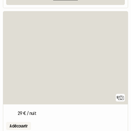
5
29 € / nuit
A découvrir