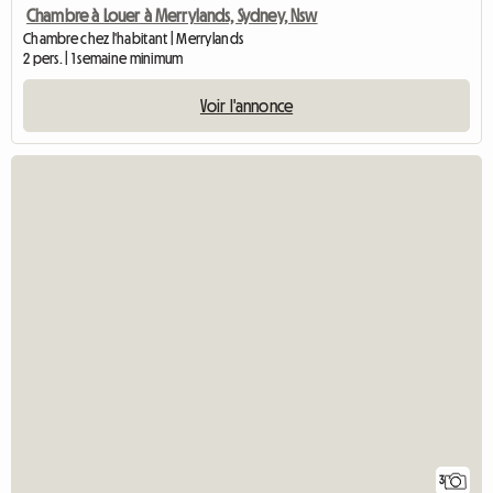
Chambre à Louer à Merrylands, Sydney, Nsw
Chambre chez l'habitant | Merrylands
2 pers. | 1 semaine minimum
Voir l'annonce
3