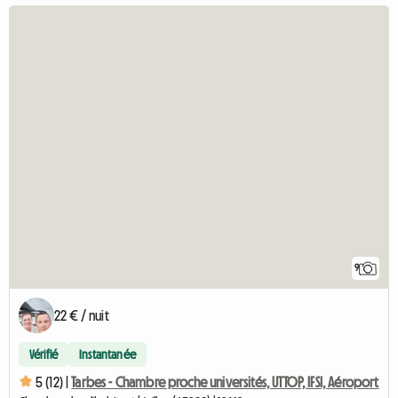
9
22 € / nuit
Vérifié
Instantanée
5 (12) |
Tarbes - Chambre proche universités, UTTOP, IFSI, Aéroport