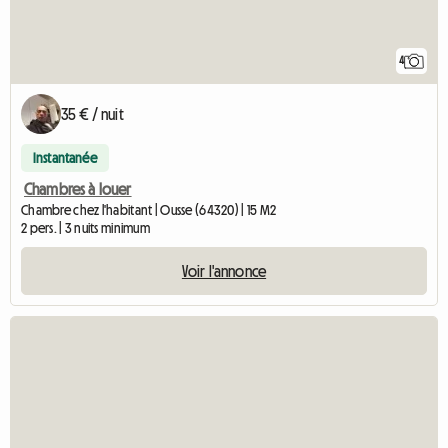
4
35 € / nuit
Instantanée
Chambres à louer
Chambre chez l'habitant | Ousse (64320) | 15 M2
2 pers. | 3 nuits minimum
Voir l'annonce
Accéder 