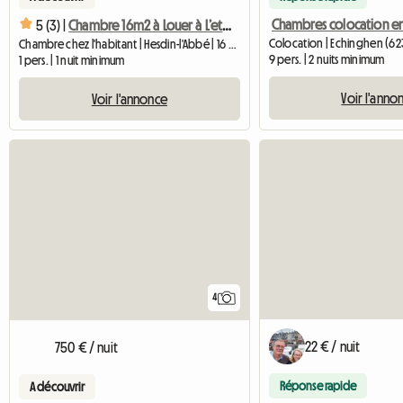
5 (3) |
Chambre 16m2 à Louer à L’etage
Colocation | Echinghen (62
Chambre chez l'habitant | Hesdin-l'Abbé | 16 M2
9 pers. | 2 nuits minimum
1 pers. | 1 nuit minimum
Voir l'anno
Voir l'annonce
4
22 € / nuit
750 € / nuit
Réponse rapide
A découvrir