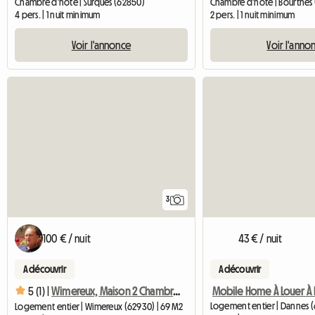
Chambre d'hôte | Surques (62850)
Chambre d'hôte | Bourthes
4 pers. | 1 nuit minimum
2 pers. | 1 nuit minimum
Voir l'annonce
Voir l'anno
3
100 € / nuit
43 € / nuit
A découvrir
A découvrir
5 (1) |
Wimereux, Maison 2 Chambres, Pour 4 Personnes, Place De Park
Logement entier | Dannes (
Logement entier | Wimereux (62930) | 69 M2