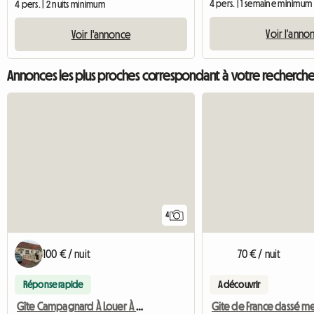
4 pers. | 1 semaine minimum
4 pers. | 2 nuits minimum
Voir l'anno
Voir l'annonce
Annonces les plus proches correspondant à votre recherch
4
100 € / nuit
70 € / nuit
Réponse rapide
A découvrir
Gîte Campagnard À Louer À Longvilliers