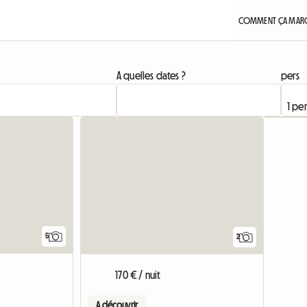
COMMENT ÇA MARC
A quelles dates ?
pers
5
2
170 € / nuit
A découvrir