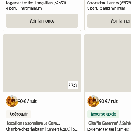
Logement entier | Longvilliers (62630)
Colocation | Fiennes (62132
4 pers. | 1 nuit minimum
5 pers. | 2 nuits minimum
Voir l'annonce
Voir l'anno
3
90 € / nuit
90 € / nuit
A découvrir
Réponse rapide
Location saisonnière La Garenne
Chambre chez l'habitant | Camiers (62176) | 60 M2
Logement entier | Camiers (