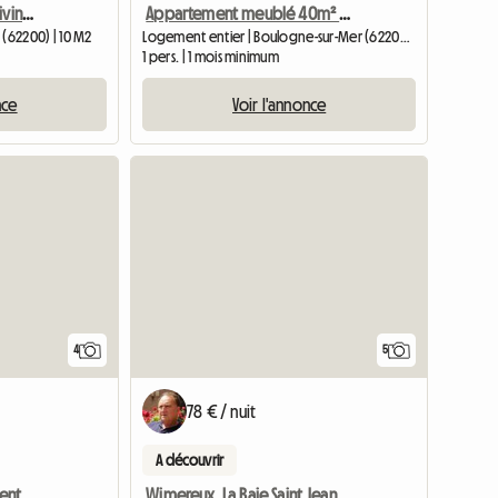
Chambre à louer en co living 3 pers
Appartement meublé 40m² - Boulogne-sur-Mer
 (62200) | 10 M2
Logement entier | Boulogne-sur-Mer (62200) | 40 M2
1 pers. | 1 mois minimum
nce
Voir l'annonce
4
5
78 € / nuit
A découvrir
ent
Wimereux, La Baie Saint Jean, Face Mer Et Campagne, Place De