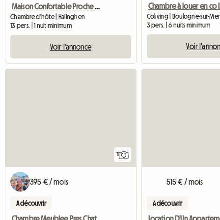
Maison Confortable Proche Des Plages
Coliving | Boulogne-sur-Mer
Chambre d'hôte | Halinghen
3 pers. | 6 nuits minimum
13 pers. | 1 nuit minimum
Voir l'anno
Voir l'annonce
11
395 € / mois
515 € / mois
A découvrir
A découvrir
Chambre Meublee Pres Chateau Boulogne
Location D'Un Appartem