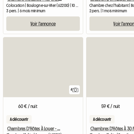
Colocation | Boulogne-sur-Mer (62200) | 10 M2
3 pers. | 6 mois minimum
2 pers. | 1 mois minimum
Voir l'annonce
Voir l'anno
4
60 € / nuit
59 € / nuit
A découvrir
A découvrir
Chambres D'Hôtes À Louer - Auberge