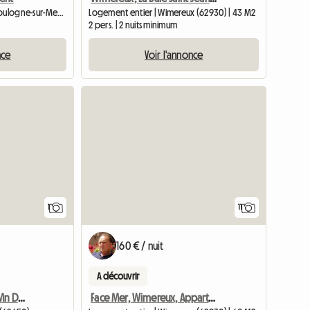
Chambre chez l'habitant | Boulogne-sur-Mer (62200)
Logement entier | Wimereux (62930) | 43 M2
2 pers. | 2 nuits minimum
nce
Voir l'annonce
Accéder à l'annonce
1
11
160 € / nuit
A découvrir
Chambres D'Hôtes À 30 Mn De La Plage
Face Mer, Wimereux, Appartement 60m2, Balcon, Garage