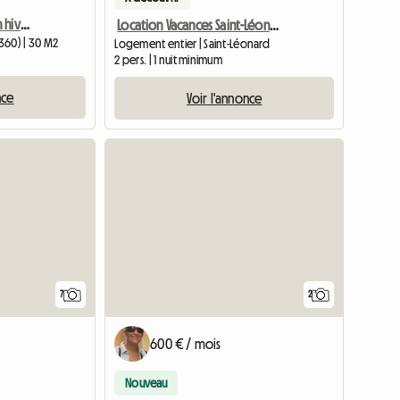
Chambres colocation en hiver près de boulogne sur mer
Location Vacances Saint-Léonard
360) | 30 M2
Logement entier | Saint-Léonard
2 pers. | 1 nuit minimum
nce
Voir l'annonce
7
2
600 € / mois
Nouveau