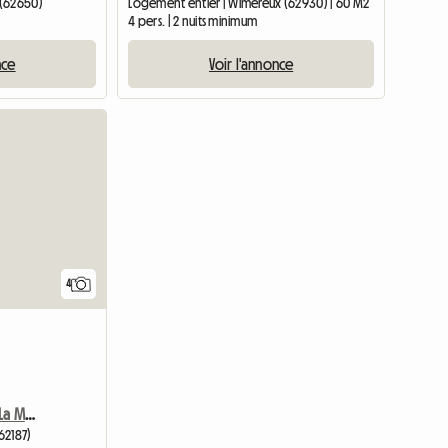
 (62650)
Logement entier | Wimereux (62930) | 60 M2
4 pers. | 2 nuits minimum
nce
Voir l'annonce
Accéder à l
4
Mobile Home À Louer À La Mer
62187)