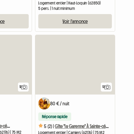
)
Logement entier | Haut-Loquin (62850)
5 pers. | 1 nuit minimum
nce
Voir l'annonce
Accéder à l
12
12
80 € / nuit
Réponse rapide
Gîte "la Garenne" À Sainte-cécile Plage
5 (2) |
Gîte "la Garenne" À Sainte-cécile Plage
62176) | 75 M2
Logement entier | Camiers (62176) | 75 M2