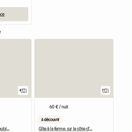
nce
e
Accéder 
4
1
60 € / nuit
A découvrir
Gite de France classé meuble de tourisme
Gîte à la ferme, sur la côte d'Or