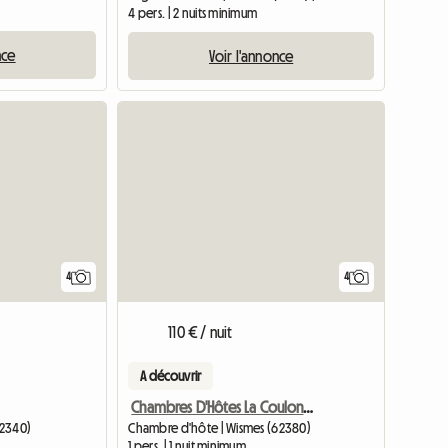
4 pers. | 2 nuits minimum
nce
Voir l'annonce
4
4
110 € / nuit
A découvrir
Chambres D'Hôtes La Coulonnière
62340)
Chambre d'hôte | Wismes (62380)
1 pers. | 1 nuit minimum