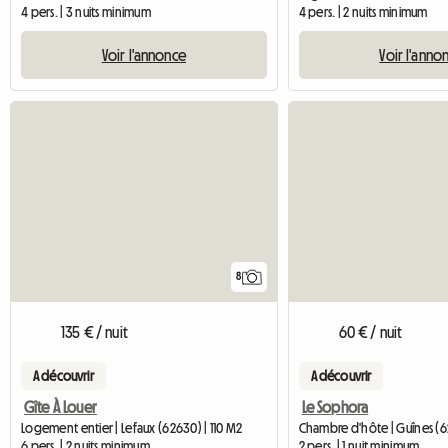
4 pers. | 3 nuits minimum
4 pers. | 2 nuits minimum
Voir l'annonce
Voir l'anno
8
135 € / nuit
60 € / nuit
A découvrir
A découvrir
Gîte À Louer
Le Sophora
Logement entier | Lefaux (62630) | 110 M2
Chambre d'hôte | Guînes (
6 pers. | 2 nuits minimum
2 pers. | 1 nuit minimum