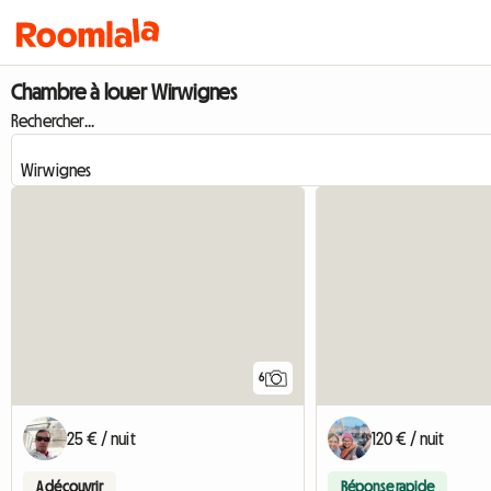
Chambre à louer Wirwignes
Rechercher...
6
25 € / nuit
120 € / nuit
A découvrir
Réponse rapide