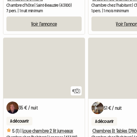
Chambre d'hôte | Saint-Beauzire (43100)
7 pers. | 1 nuit minimum
1 pers. | 1 mois minimum
Voir l'annonce
Voir l'anno
4
35 € / nuit
51 € / nuit
A découvrir
A découvrir
5 (1) |
Loue chambre 2 lit jumeaux