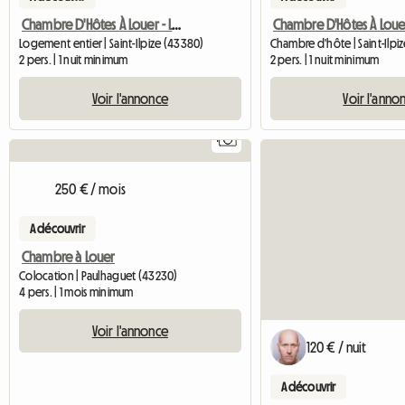
Chambre D'Hôtes À Louer - Le Potager
Logement entier | Saint-Ilpize (43380)
Chambre d'hôte | Saint-Ilpi
2 pers. | 1 nuit minimum
2 pers. | 1 nuit minimum
Voir l'annonce
Voir l'anno
1
Accéder à l'annonce
250 € / mois
A découvrir
Chambre à Louer
Colocation | Paulhaguet (43230)
4 pers. | 1 mois minimum
Voir l'annonce
120 € / nuit
A découvrir