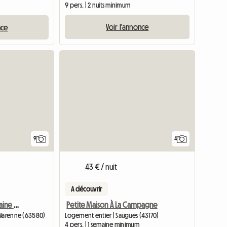
9 pers. | 2 nuits minimum
Voir l'annonce
nce
Accéder à l'annonce
9
4
43 € / nuit
A découvrir
Chambre À Louer - Domaine De Bellevue
Petite Maison À La Campagne
-Varenne (63580)
Logement entier | Saugues (43170)
4 pers. | 1 semaine minimum