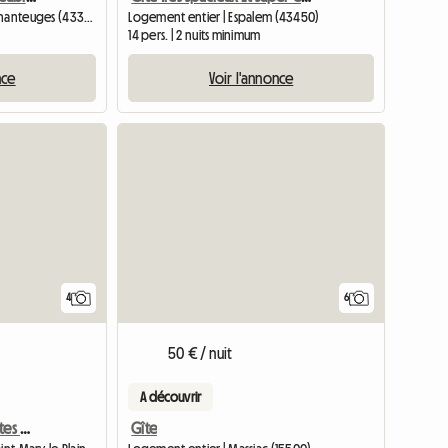
Chambre chez l'habitant | Chanteuges (43300) | 10 M2
Logement entier | Espalem (43450)
14 pers. | 2 nuits minimum
nce
Voir l'annonce
4
6
50 € / nuit
A découvrir
Chambres Et Tables D'Hôtes Cantal
Gîte