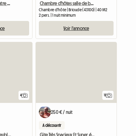
Location Saisonnière Centre Ville Historique
Chambre d'hôtes salle de bains WC centre historique Brioude
Chambre d'hôte | Brioude (43100) | 40 M2
2 pers. | 1 nuit minimum
nce
Voir l'annonce
4
12
250 € / nuit
A découvrir
Location de chambre meublée chez l’habitant
Gite Très Spacieux Et Super équipé