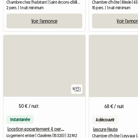
Chambre chez l'habitant | Saint-Arcons-d'Allier (43300)
Chambre d'hôte | Blesle (4
2 pers. | 1 nuit minimum
15 pers. | 1 nuit minimum
Voir l'annonce
Voir l'anno
5
50 € / nuit
68 € / nuit
Instantanée
A découvrir
Location appartement 4 personnes
Lescure Haute
Logement entier | Clavières (15320) | 32 M2
Chambre d'hôte | Leyvaux 