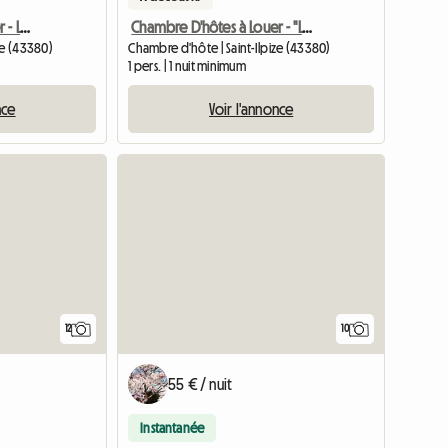
Chambre D'Hôtes À Louer - Les Cépages
Chambre D'hôtes à Louer - "Le Colombier"
ze (43380)
Chambre d'hôte | Saint-Ilpize (43380)
1 pers. | 1 nuit minimum
nce
Voir l'annonce
12
10
55 € / nuit
Instantanée