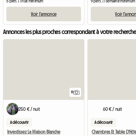
5 pers. | 1 nuit minimum
9 pers. | 1 semaine minimum
Voir l'annonce
Voir l'anno
Annonces les plus proches correspondant à votre recherch
10
250 € / nuit
60 € / nuit
A découvrir
A découvrir
Investissez La Maison Blanche