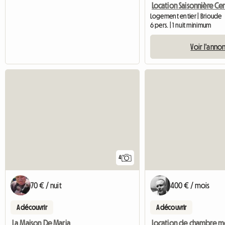
Logement entier | Brioude
6 pers. | 1 nuit minimum
Voir l'anno
4
70 € / nuit
400 € / mois
A découvrir
A découvrir
La Maison De Maria