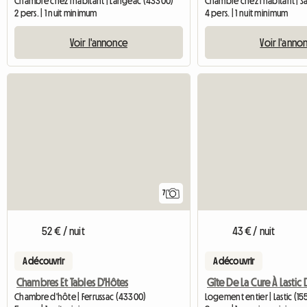
Chambre chez l'habitant | Langeac (43300)
4 pers. | 1 nuit minimum
2 pers. | 1 nuit minimum
Voir l'anno
Voir l'annonce
7
52 € / nuit
43 € / nuit
A découvrir
A découvrir
Chambres Et Tables D'Hôtes
Chambre d'hôte | Ferrussac (43300)
Logement entier | Lastic (1