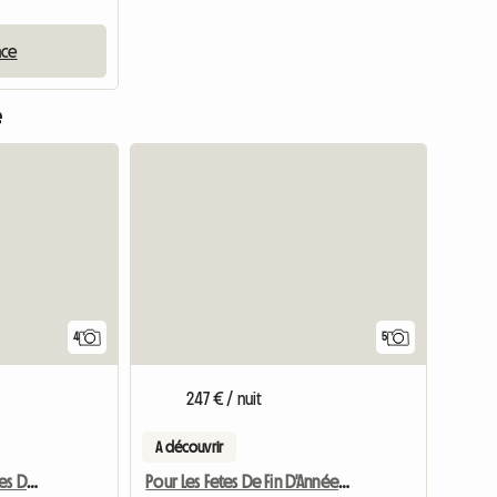
nce
e
4
5
247 € / nuit
A découvrir
Chambres Et Table D'Hôtes De Margaridou
Pour Les Fetes De Fin D'Année Ou Noel Gr