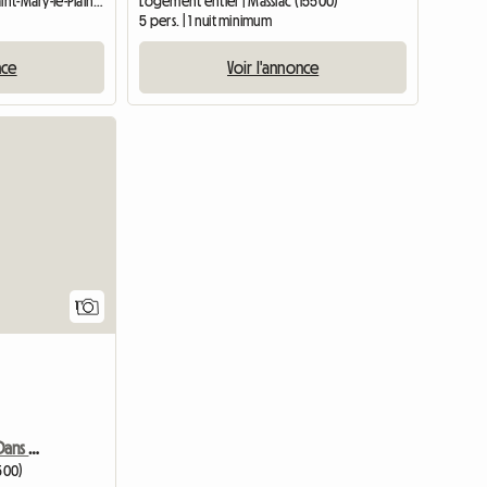
Chambre chez l'habitant | Saint-Mary-le-Plain (15500) | 20 M2
Logement entier | Massiac (15500)
5 pers. | 1 nuit minimum
nce
Voir l'annonce
Accéder à l'annonce
1
Gîte De La Cure À Lastic Dans Le Cantal
5500)