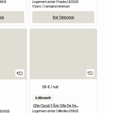
3450)
Logement entier | Prades (43300)
17 pers. | 1 semaine minimum
nce
Voir l'annonce
Accéder 
1
4
58 € / nuit
A découvrir
Gîte Classé 3 Épis Gîte De France
Logement entier | Villedieu (15100)
(43450)