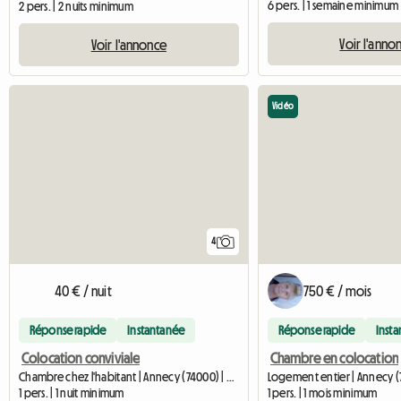
6 pers. | 1 semaine minimum
2 pers. | 2 nuits minimum
Voir l'anno
Voir l'annonce
Vidéo
4
40 € / nuit
750 € / mois
Réponse rapide
Instantanée
Réponse rapide
Inst
Colocation conviviale
Chambre en colocation
Chambre chez l'habitant | Annecy (74000) | 27 M2
Logement entier | Annecy (
1 pers. | 1 nuit minimum
1 pers. | 1 mois minimum