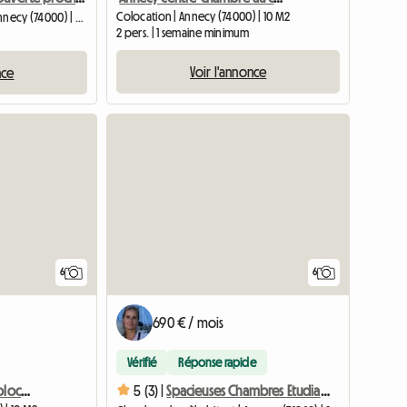
Colocation | Annecy (74000) | 10 M2
Chambre chez l'habitant | Annecy (74000) | 40 M2
2 pers. | 1 semaine minimum
Voir l'annonce
nce
6
6
690 € / mois
Vérifié
Réponse rapide
1 chambres dans T4 en colocation - hypercentre d'Annecy
5 (3) |
Spacieuses Chambres Etudiant(e)s/stagiaires, Annecy-le-vieux