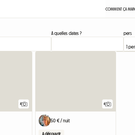
COMMENT ÇA MARC
A quelles dates ?
pers
4
6
50 € / nuit
A découvrir