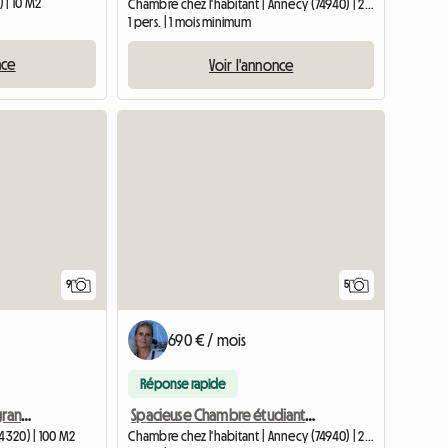
 | 10 M2
Chambre chez l'habitant | Annecy (74940) | 22 M2
1 pers. | 1 mois minimum
nce
Voir l'annonce
9
5
690 € / mois
Réponse rapide
Maison 100m2, Sevrier, grand jardin, 8 min à pied du lac
Spacieuse Chambre étudiant(e)s/stagiaire(s), Annecy le Vieux
74320) | 100 M2
Chambre chez l'habitant | Annecy (74940) | 22 M2