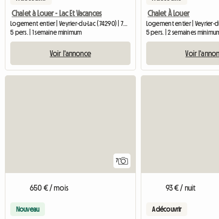
Chalet à Louer - Lac Et Vacances
Chalet À Louer
Logement entier | Veyrier-du-Lac (74290) | 72 M2
Logement entier | Veyrier-d
5 pers. | 1 semaine minimum
5 pers. | 2 semaines minimu
Voir l'annonce
Voir l'anno
7
650 € / mois
93 € / nuit
Nouveau
A découvrir