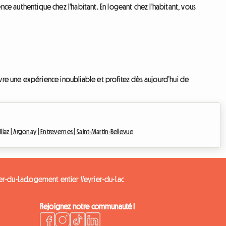
authentique chez l'habitant. En logeant chez l'habitant, vous
re une expérience inoubliable et profitez dès aujourd’hui de
illaz |
Argonay |
Entrevernes |
Saint-Martin-Bellevue
er-du-Lac
Logement entier Veyrier-du-Lac
Rejoignez notre communauté !