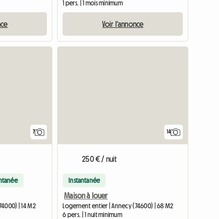
1 pers. | 1 mois minimum
nce
Voir l'annonce
7
14
250 € / nuit
antanée
Instantanée
Maison à louer
74000) | 14 M2
Logement entier | Annecy (74600) | 68 M2
6 pers. | 1 nuit minimum