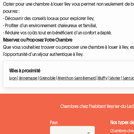
Opter pour une chambre à louer Vey vous permet non seulement de béné
pourrez :
- Découvrir des conseils locaux pour explorer Vey,
- Profiter d’un environnement chaleureux et familial,
- Réduire vos coûts tout en bénéficiant d’un confort adapté.
Réservez ou Proposez Votre Chambre
Que vous souhaitiez trouver ou proposer une chambre à louer à Vey, es
l’opportunité d’un séjour authentique à Vey.
Villes à proximité
Lyon |
Annemasse |
Grenoble |
Menthon-Saint-Bernard |
Bluffy |
Sévrier |
Saint-J
Chambres chez l'habitant Veyrier-du-Lac
Pays
Nos types d
Chambres chez