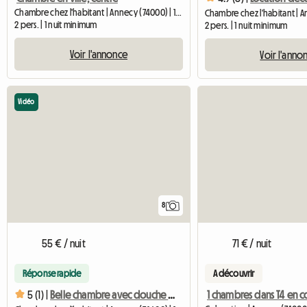
Chambre chez l'habitant | Annecy (74000) | 12 M2
2 pers. | 1 nuit minimum
2 pers. | 1 nuit minimum
Voir l'annonce
Voir l'anno
Vidéo
8
55 € / nuit
71 € / nuit
Réponse rapide
A découvrir
5 (1) |
Belle chambre avec douche indépendante dans maison de ville