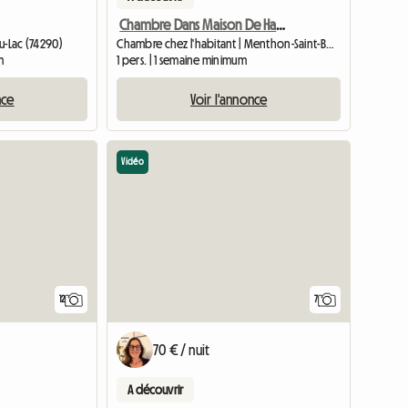
Chambre Dans Maison De Hameau Au Bord Du Lac D'Annecy
u-Lac (74290)
Chambre chez l'habitant | Menthon-Saint-Bernard (74290) | 15 M2
m
1 pers. | 1 semaine minimum
nce
Voir l'annonce
Vidéo
12
7
70 € / nuit
A découvrir