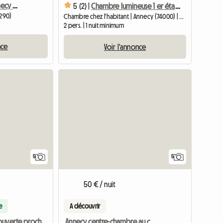
Gîte À Louer Au Lac D'Annecy Pour 6 À 7 Personnes
5 (2) |
Chambre lumineuse 1 er étage calme centre ville
4290)
Chambre chez l'habitant | Annecy (74000) | 20 M2
2 pers. | 1 nuit minimum
nce
Voir l'annonce
5
5
50 € / nuit
e
A découvrir
Annecy centre-chambre au calme dans T4
Location découverte proche du château