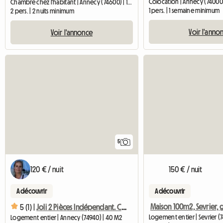
Colocation | Annecy (74000)
Chambre chez l'habitant | Annecy (74600) | 15 M2
1 pers. | 1 semaine minimum
2 pers. | 2 nuits minimum
Voir l'anno
Voir l'annonce
5
120 € / nuit
150 € / nuit
A découvrir
A découvrir
5 (1) |
Joli 2 Pièces Indépendant. Court Sejour
Logement entier | Sevrier (
Logement entier | Annecy (74940) | 40 M2