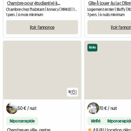
Chambre pour étudiant(e) à Annecy
Chambre chez l'habitant | Annecy (74940) | 18 M2
Logement entier | Bluffy (7
1 pers. | 6 mois minimum
7 pers. | 6 nuits minimum
Voir l'annonce
Voir l'anno
Vidéo
13
50 € / nuit
70 € / nuit
Réponse rapide
Vérifié
Réponse rapid
Chambre en ville, centre
4.9 (8) |