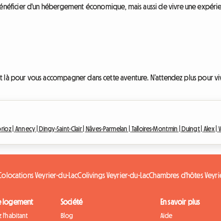
ficier d'un hébergement économique, mais aussi de vivre une expérience 
t là pour vous accompagner dans cette aventure. N’attendez plus pour viv
orioz |
Annecy |
Dingy-Saint-Clair |
Nâves-Parmelan |
Talloires-Montmin |
Duingt |
Alex |
V
Colocations Veyrier-du-Lac
Colivings Veyrier-du-Lac
Chambres d'hôtes Veyri
e logement
Société
En savoir plus
 l'habitant
Blog
Aide