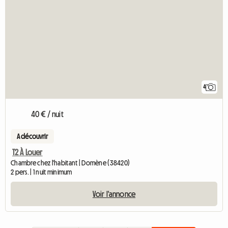
4
40 € / nuit
A découvrir
T2 À Louer
Chambre chez l'habitant | Domène (38420)
2 pers. | 1 nuit minimum
Voir l'annonce