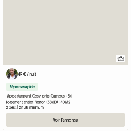
5
49 € / nuit
Réponse rapide
Appartement Cosy près Campus - Ski
Logement entier | Venon (38610) | 40 M2
2 pers. | 2 nuits minimum
Voir l'annonce