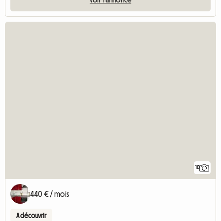
10
440 € / mois
A découvrir