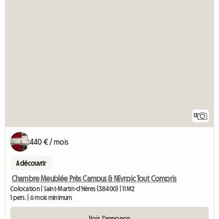
13
440 € / mois
A découvrir
Chambre Meublée Près Campus & NEyrpic Tout Compris
Colocation | Saint-Martin-d'Hères (38400) | 11 M2
1 pers. | 6 mois minimum
Voir l'annonce