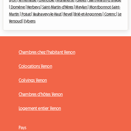
Lyon |
Annemasse |
Grenoble |
Murianette |
Gières |
Saint-Martin-d'Uriage
|
Domène |
Herbeys |
Saint-Martin-d'Hères |
Meylan |
Montbonnot-Saint-
Martin |
Poisat |
Vaulnaveys-le-Haut |
Revel |
Brié-et-Angonnes |
Corenc |
Le
Versoud |
Eybens
Chambres chez l'habitant Venon
Colocations Venon
Colivings Venon
Chambres d'hôtes Venon
Logement entier Venon
Pays