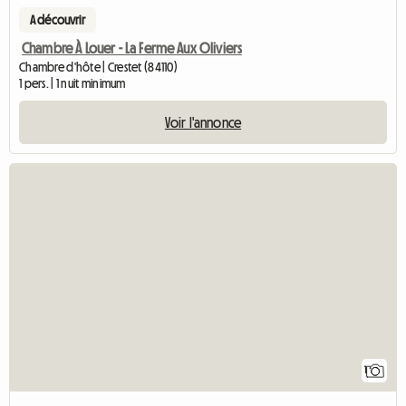
A découvrir
Chambre À Louer - La Ferme Aux Oliviers
Chambre d'hôte | Crestet (84110)
1 pers. | 1 nuit minimum
Voir l'annonce
Accéder à l'a
1