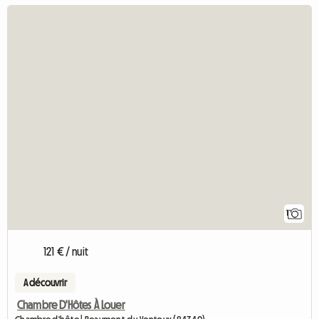
1
121 € / nuit
A découvrir
Chambre D'Hôtes À Louer