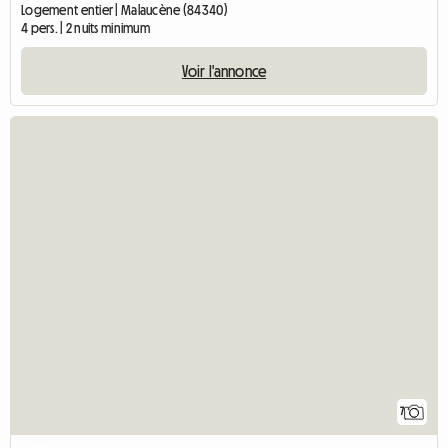
Logement entier | Malaucène (84340)
4 pers. | 2 nuits minimum
Voir l'annonce
7