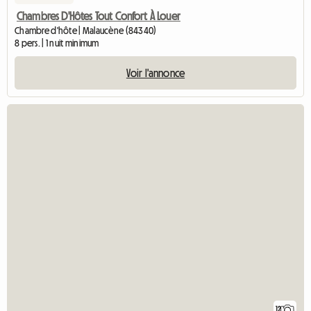
Chambres D'Hôtes Tout Confort À Louer
Chambre d'hôte | Malaucène (84340)
8 pers. | 1 nuit minimum
Voir l'annonce
12