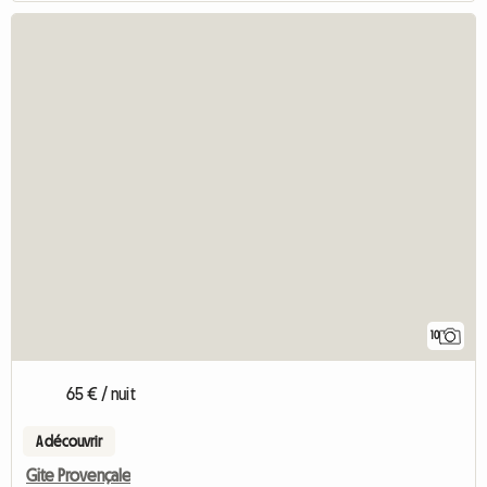
10
65 € / nuit
A découvrir
Gite Provençale