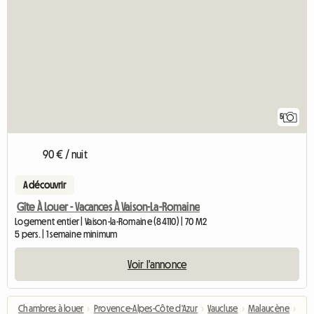
5
90 € / nuit
A découvrir
Gîte À Louer - Vacances À Vaison-La-Romaine
Logement entier | Vaison-la-Romaine (84110) | 70 M2
5 pers. | 1 semaine minimum
Voir l'annonce
Chambres à louer
›
Provence-Alpes-Côte d'Azur
›
Vaucluse
›
Malaucène
›