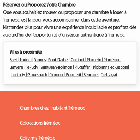
Réservez ou Proposez Votre Chambre
Que vous souhaitiez trouver ou proposer une chambre à louer à
Tremeoc, est là pour vous accompagner dans cette aventure.
N’attendez plus pour vivre une expérience inoubliable et profitez dès
aujourd’hui de l’opportunité d’un séjour authentique à Tremeoc.
Villes à proximité
Brest |
Lorient |
Vannes |
Pont-l'Abbé |
Combrit |
Plomelin |
Plonéour-
Lanvern |
Île-Tudy |
Saint-Jean-Trolimon |
Pluguffan |
Plobannalec-Lesconil
|
Loctudy |
Gouesnach |
Plomeur |
Peumerit |
Bénodet |
Treffiagat
Chambres chez l'habitant Tréméoc
Colocations Tréméoc
Colivings Tréméoc