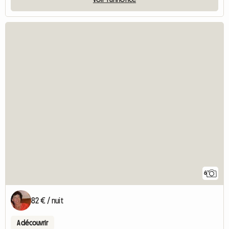
6
82 € / nuit
A découvrir