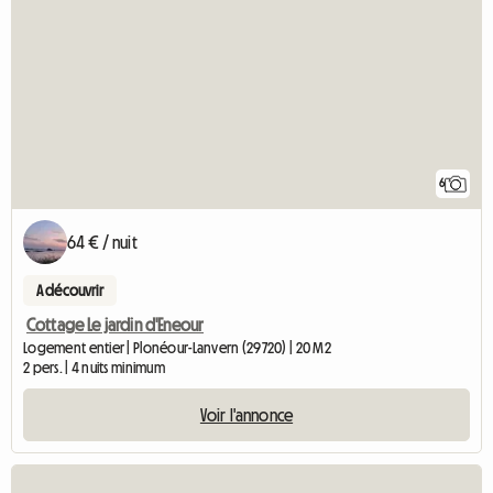
6
64 € / nuit
A découvrir
Cottage Le jardin d'Eneour
Logement entier | Plonéour-Lanvern (29720) | 20 M2
2 pers. | 4 nuits minimum
Voir l'annonce