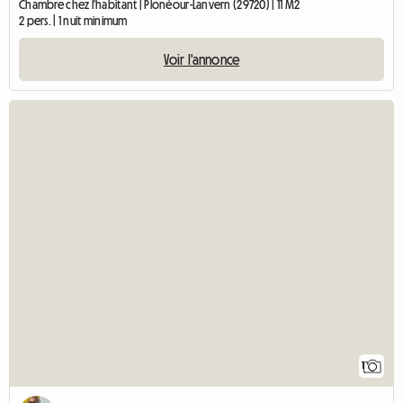
Chambre chez l'habitant | Plonéour-Lanvern (29720) | 11 M2
2 pers. | 1 nuit minimum
Voir l'annonce
1