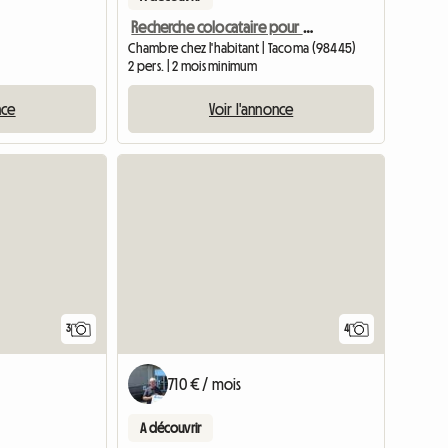
Recherche colocataire pour 2 chambres/2 salles de bain
Chambre chez l'habitant | Tacoma (98445)
2 pers. | 2 mois minimum
nce
Voir l'annonce
Accéder à l
3
4
710 € / mois
A découvrir