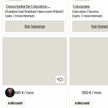
Opportunité De Colocation 4 Cool Roommate
Colocataire
Chambre chez l'habitant | Vancouver (98663)
Colocation | Tacoma
1 pers. | 1 mois minimum
2 pers. | 1 mois minimum
Voir l'annonce
Voir l'anno
3
580 € / mois
1250 € / mois
A découvrir
A découvrir