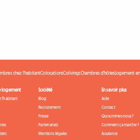
mbres chez l'habitant
Colocations
Colivings
Chambres d'hôtes
Logement en
e logement
Société
En savoir plus
 l'habitant
Blog
Aide
Recrutement
Contact
Presse
Qui sommes-nous ?
ôtes
Partenariats
Comment ça marche ?
iers
Mentions légales
Assurance