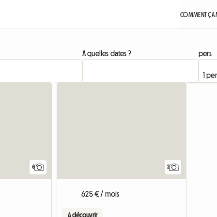
COMMENT ÇA 
A quelles dates ?
pers
6
2
625 € / mois
A découvrir