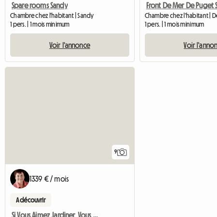
Spare rooms Sandy
Front De Mer De Puget
Chambre chez l'habitant | Sandy
Chambre chez l'habitant | 
1 pers. | 1 mois minimum
1 pers. | 1 mois minimum
Voir l'annonce
Voir l'anno
9
1339 € / mois
A découvrir
Si Vous Aimez Jardiner, Vous Allez Adorer Cette Maison Greenwood