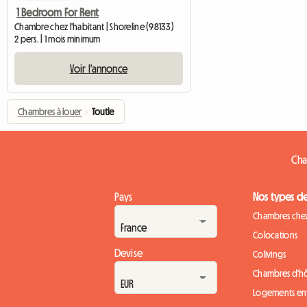
1 Bedroom For Rent
Chambre chez l'habitant | Shoreline (98133)
2 pers. | 1 mois minimum
Voir l'annonce
Chambres à louer
›
Toutle
Cha
Pays
Nos types d
Chambres chez
Colocations
Devise
Colivings
Chambres d'h
Logements ent