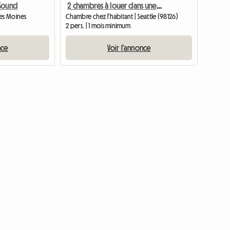
 Sound
2 chambres à louer dans une grande maison
Des Moines
Chambre chez l'habitant | Seattle (98126)
2 pers. | 1 mois minimum
nce
Voir l'annonce