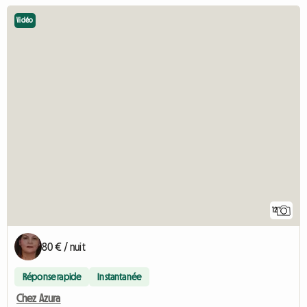
Vidéo
12
80 € / nuit
Réponse rapide
Instantanée
Chez Azura