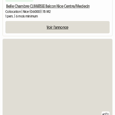
Belle Chambre CLIMATISEE Balcon Nice Centre/Medecin
Colocation | Nice (06000) | 15 M2
1 pers. | 6 mois minimum
Voir l'annonce
6