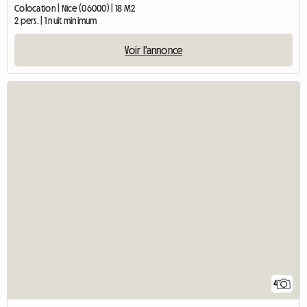
Colocation | Nice (06000) | 18 M2
2 pers. | 1 nuit minimum
Voir l'annonce
4