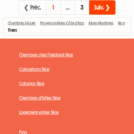
❮ Préc.
1
…
3
Suiv. ❯
Chambres à louer
›
Provence-Alpes-Côte d'Azur
›
Alpes-Maritimes
›
Nice
›
Thiers
Chambres chez l'habitant Nice
Colocations Nice
Colivings Nice
Chambres d'hôtes Nice
Logement entier Nice
Pays