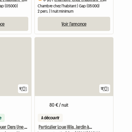
Gap (05000)
Chambre chez l'habitant | Gap (05000)
2 pers. | 1 nuit minimum
nce
Voir l'annonce
5
12
80 € / nuit
e
A découvrir
Particulier Loue Villa, Jardin à Gap
Chambre À Louer Dans Une Villa