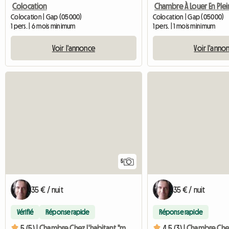
Colocation
Colocation | Gap (05000)
Colocation | Gap (05000)
1 pers. | 6 mois minimum
1 pers. | 1 mois minimum
Voir l'annonce
Voir l'anno
5
35 € / nuit
35 € / nuit
Vérifié
Réponse rapide
Réponse rapide
5 (5) |
Chambre Chez L'habitant "mexicaine"
4.5 (3) |