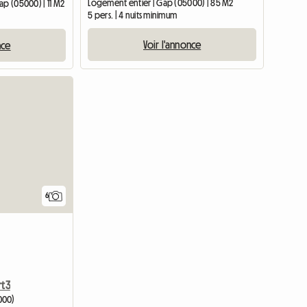
Logement entier | Gap (05000) | 85 M2
ap (05000) | 11 M2
5 pers. | 4 nuits minimum
Voir l'annonce
nce
6
rt3
000)