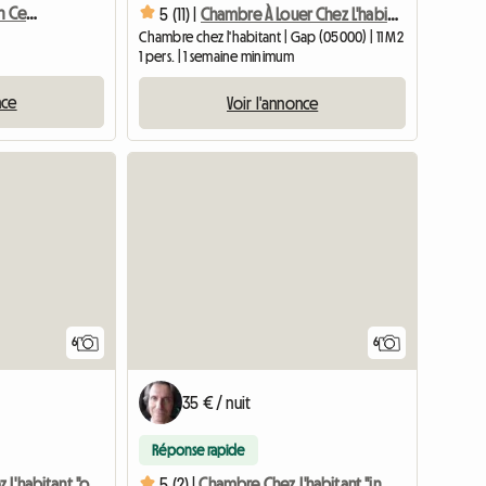
Chambre À Louer En Plein Centre-Ville De Gap
5 (11) |
Chambre À Louer Chez L'habitant
Chambre chez l'habitant | Gap (05000) | 11 M2
1 pers. | 1 semaine minimum
nce
Voir l'annonce
6
6
35 € / nuit
Réponse rapide
Chambre Chez L'habitant "orientale"
5 (2) |
Chambre Chez L'habitant "indienne"