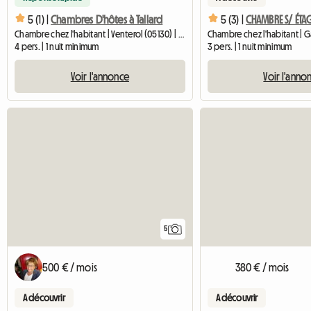
5 (1) |
Chambres D'hôtes à Tallard
5 (3) |
Chambre chez l'habitant | Venterol (05130) | 15 M2
4 pers. | 1 nuit minimum
3 pers. | 1 nuit minimum
Voir l'annonce
Voir l'anno
5
500 € / mois
380 € / mois
A découvrir
A découvrir