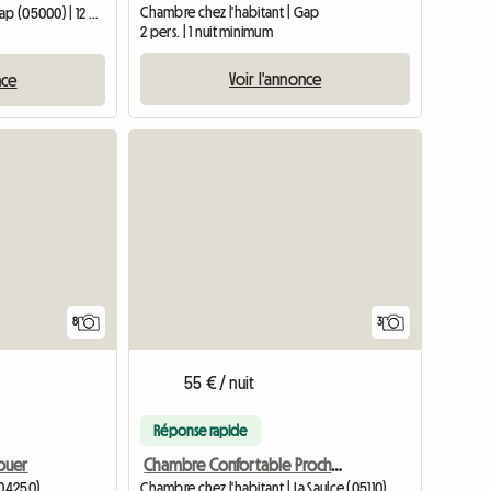
Chambre chez l'habitant | Gap
Chambre chez l'habitant | Gap (05000) | 12 M2
2 pers. | 1 nuit minimum
Voir l'annonce
nce
8
3
55 € / nuit
Réponse rapide
ouer
Chambre Confortable Proche Aérodrome Gap
(04250)
Chambre chez l'habitant | La Saulce (05110)