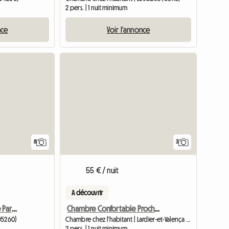
2 pers. | 1 nuit minimum
nce
Voir l'annonce
8
3
55 € / nuit
A découvrir
En Station Village - Limite Parc Écrins
Chambre Confortable Proche Aérodrome Gap
05260)
Chambre chez l'habitant | Lardier-et-Valença (05110)
2 pers. | 1 nuit minimum