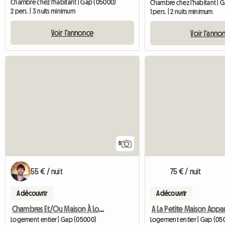
Chambre chez l'habitant | Gap (05000)
Chambre chez l'habitant | G
2 pers. | 3 nuits minimum
1 pers. | 2 nuits minimum
Voir l'annonce
Voir l'anno
8
55 € / nuit
75 € / nuit
A découvrir
A découvrir
Chambres Et/Ou Maison À Louer
A La Petite Maison Appa
Logement entier | Gap (05000)
Logement entier | Gap (05