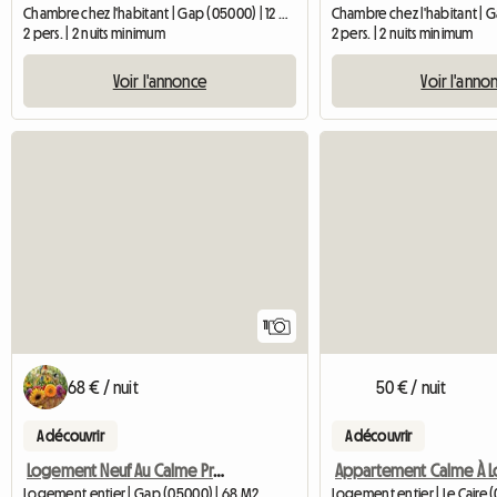
Chambre chez l'habitant | Gap (05000) | 12 M2
2 pers. | 2 nuits minimum
2 pers. | 2 nuits minimum
Voir l'annonce
Voir l'anno
11
68 € / nuit
50 € / nuit
A découvrir
A découvrir
Logement Neuf Au Calme Proche De Gap
Appartement Calme À L
Logement entier | Gap (05000) | 68 M2
Logement entier | Le Caire 