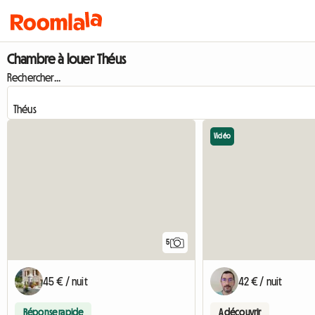
Chambre à louer Théus
Rechercher...
Vidéo
5
45 € / nuit
42 € / nuit
Réponse rapide
A découvrir