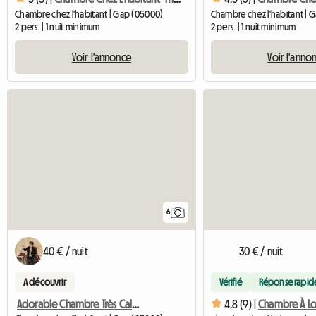
Chambre chez l'habitant | Gap (05000)
Chambre chez l'habitant | 
2 pers. | 1 nuit minimum
2 pers. | 1 nuit minimum
Voir l'annonce
Voir l'anno
6
40 € / nuit
30 € / nuit
A découvrir
Vérifié
Réponse rapid
Adorable Chambre Très Calme, Très Propre, Avec Parquet Avec
4.8 (9) |