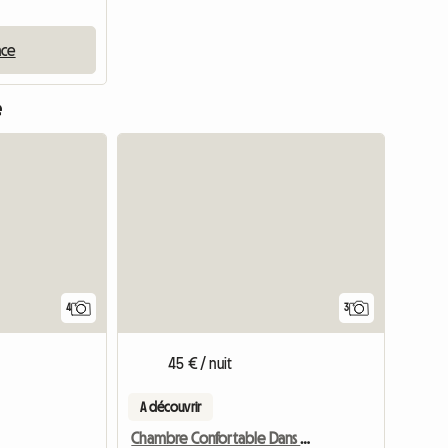
nce
e
4
3
45 € / nuit
A découvrir
Chambre Confortable Dans Maison Au Calme