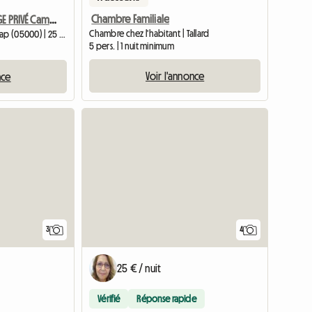
Chambre Familiale
CHAMBRE S/ ÉTAGE PRIVÉ Campagne, proche Gap
Chambre chez l'habitant | Tallard
Chambre chez l'habitant | Gap (05000) | 25 M2
5 pers. | 1 nuit minimum
Voir l'annonce
nce
3
4
25 € / nuit
Vérifié
Réponse rapide