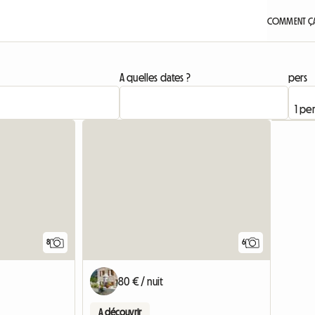
COMMENT ÇA
A quelles dates ?
pers
8
6
80 € / nuit
A découvrir