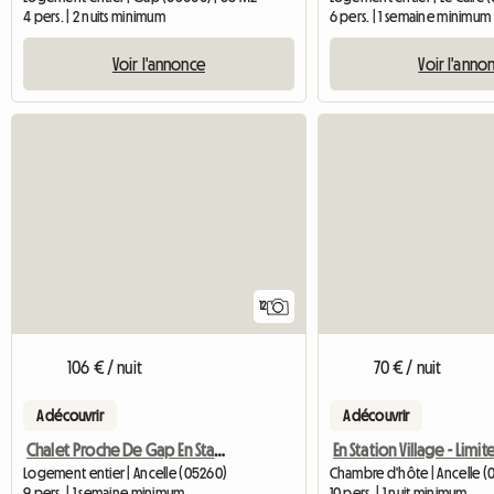
4 pers. | 2 nuits minimum
6 pers. | 1 semaine minimum
Voir l'annonce
Voir l'anno
12
106 € / nuit
70 € / nuit
A découvrir
A découvrir
Chalet Proche De Gap En Station De Ski
Logement entier | Ancelle (05260)
Chambre d'hôte | Ancelle (
9 pers. | 1 semaine minimum
10 pers. | 1 nuit minimum