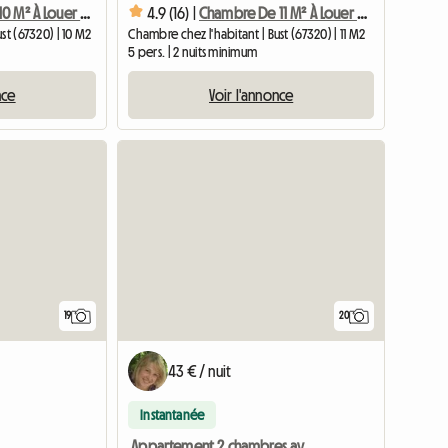
Chambre De 10 M² À Louer Dans Une Maison
4.9 (16) |
Chambre De 11 M² À Louer Chez L'habitant
st (67320) | 10 M2
Chambre chez l'habitant | Bust (67320) | 11 M2
5 pers. | 2 nuits minimum
nce
Voir l'annonce
19
20
43 € / nuit
Instantanée
Appartement 2 chambres avec cours