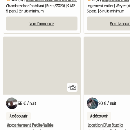
Chambre chez l'habitant | Bust (67320) | 9 M2
Logement entier | Weyer (6
5 pers. | 2 nuits minimum
3 pers. | 6 nuits minimum
Voir l'annonce
Voir l'anno
6
55 € / nuit
20 € / nuit
A découvrir
A découvrir
Appartement Petite Vallée
Location D'un Studio