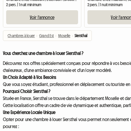
2 pers. | 1 nuit minimum
2 pers. | 1 nuit minimum
Voir l'annonce
Voir l'anno
Chambres à louer
›
Grand Est
›
Moselle
›
Siersthal
Vous cherchez une chambre à louer Siersthal ?
Découvrez nos offres spécialement conçues pour répondre à vos besoins,
chaleureux, d'une ambiance conviviale et d'un loyer modéré.
Un Choix Adapté à Vos Besoins
Que vous soyez étudiant, professionnel en déplacement ou touriste en qu
Pourquoi Choisir Siersthal ?
Située en France, Siersthal se trouve dans le département Moselle et dans
Cette localisation offre un cadre de vie dynamique et authentique, parf
Une Expérience Locale Unique
Opter pour une chambre à louer Siersthal vous permet non seulement de
pourrez :