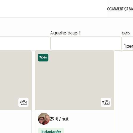
COMMENT ÇA MA
A quelles dates ?
pers
Vidéo
Accéder à l'annonce
Accéder à
2
9
29 € / nuit
Instantanée