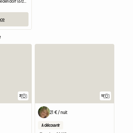
Chambre chez l'habitant | Diedendorf (67260)
nce
e
21
10
21 € / nuit
A découvrir