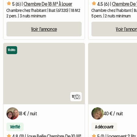
5 (6) |
Chambre De 18 M² À Louer
4.5 (6) |
Chambre chez l'habitant | Bust (67320) | 18 M2
Chambre chez l'habitant | Bu
2 pers. | 3 nuits minimum
5 pers. | 2 nuits minimum
Voir l'annonce
Voir l'anno
Vidéo
12
18 € / nuit
40 € / nuit
Vérifié
A découvrir
4.8 (11) |
Loue Belle Chambre De 10 M²
5 (1) |
Logement 2 lits