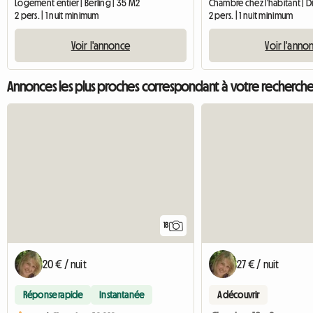
Logement entier | Berling | 35 M2
2 pers. | 1 nuit minimum
2 pers. | 1 nuit minimum
Voir l'annonce
Voir l'anno
Annonces les plus proches correspondant à votre recherch
18
20 € / nuit
27 € / nuit
Réponse rapide
Instantanée
A découvrir