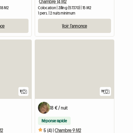
Chambre 14 M2
 18 M2
Colocation | Zilling (57370) | 15 M2
1 pers. | 2 nuits minimum
nce
Voir l'annonce
11
19
18 € / nuit
Réponse rapide
M2
5 (4) |
Chambre 9 M2