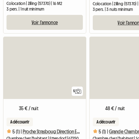
Colocation | Zilling (57370) | 16 M2
Colocation | Zilling (57370) |
3 pers. | 1 nuit minimum
3 pers. | 3 nuits minimum
Voir l'annonce
Voir l'anno
5
35 € / nuit
48 € / nuit
A découvrir
A découvrir
5 (1) |
Proche Strasboug Direction Ettendorf 67350
5 (1) |
Chambre chez l'habitant | Ettendorf (67350) | 15 M2
Chambre chez l'habitant | 