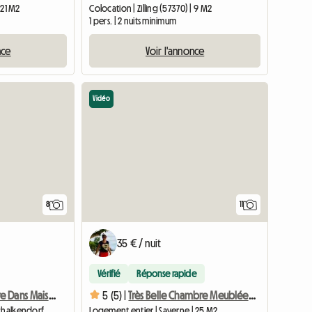
 21 M2
Colocation | Zilling (57370) | 9 M2
1 pers. | 2 nuits minimum
nce
Voir l'annonce
Vidéo
8
11
35 € / nuit
Vérifié
Réponse rapide
Grande Chambre Dans Maison Alsacienne
5 (5) |
Très Belle Chambre Meublée à Saverne
Schalkendorf
Logement entier | Saverne | 25 M2