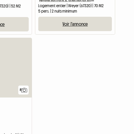
Logement entier | Weyer (67320) | 70 M2
7320) | 52 M2
5 pers. | 2 nuits minimum
Voir l'annonce
nce
8