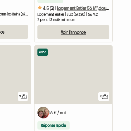
4.5 (3) |
Logement Entier 56 M²,douche Italienne Et Baignoire
Logement entier | Niederbronn-les-Bains (67110)
Logement entier | Bust (67320) | 56 M2
2 pers. | 3 nuits minimum
nce
Voir l'annonce
Vidéo
9
10
16 € / nuit
Réponse rapide