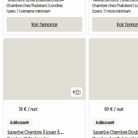
Chambre chez l'habitant | Londres
Chambre chez l'habitant | 
1 pers. | 1 semaine minimum
2 pers. | 1 mois minimum
Voir l'annonce
Voir l'anno
4
74 € / nuit
59 € / nuit
A découvrir
A découvrir
Superbe Chambre À Louer À Londres