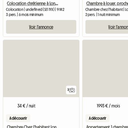
Colocation chrétienne à London Bridge : The Shard View
Colocation | undefined (SE1 1YX) | 9 M2
Chambre chez l'habitant | L
3 pers. | 6 mois minimum
2 pers. | 1 nuit minimum
Voir l'annonce
Voir l'anno
3
34 € / nuit
1993 € / mois
A découvrir
A découvrir
Chambre Chez L'habitant Londres