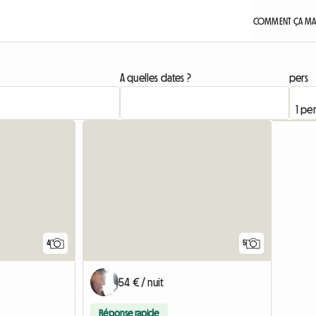
COMMENT ÇA MA
A quelles dates ?
pers
4
5
54 € / nuit
Réponse rapide