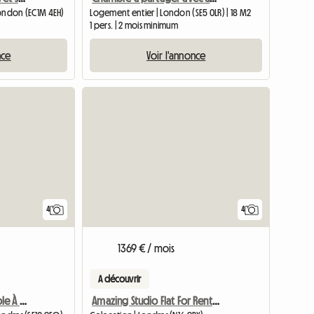
London (EC1M 4EH)
Logement entier | London (SE5 0LR) | 18 M2
1 pers. | 2 mois minimum
nce
Voir l'annonce
4
4
1369 € / mois
A découvrir
Superbe Chambre Double À Louer
Amazing Studio Flat For Rent In Central London