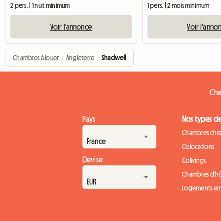
2 pers. | 1 nuit minimum
1 pers. | 2 mois minimum
Voir l'annonce
Voir l'anno
Chambres à louer
›
Angleterre
›
Shadwell
Cha
Pays
Nos types d
Chambres chez
Colocations
Devise
Colivings
Chambres d'h
Logements ent