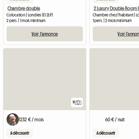
Chambre double
Colocation | Londres (E1 2LP)
Chambre chez l'habitant | 
2 pers. | 1 mois minimum
1 pers. | 2 mois minimum
Voir l'annonce
Voir l'anno
13
1232 € / mois
60 € / nuit
A découvrir
A découvrir