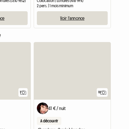
ondres (SE10 9EQ)
Colocation | Londres (N16 9PX)
2 pers. | 1 mois minimum
nce
Voir l'annonce
e
Accéder à l'annonce
1
10
41 € / nuit
A découvrir