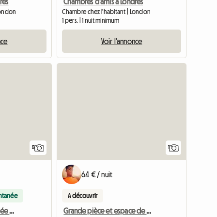
res
Chambres d'amis à Londres
London
Chambre chez l'habitant | London
1 pers. | 1 nuit minimum
nce
Voir l'annonce
Accéder 
5
1
64 € / nuit
antanée
A découvrir
Grande chambre meublée moderne à louer
Grande pièce et espace de vie