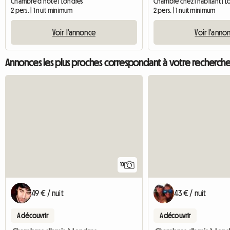
Chambre d'hôte | Londres
Chambre chez l'habitant | L
2 pers. | 1 nuit minimum
2 pers. | 1 nuit minimum
Voir l'annonce
Voir l'anno
Annonces les plus proches correspondant à votre recherch
10
49 € / nuit
43 € / nuit
A découvrir
A découvrir