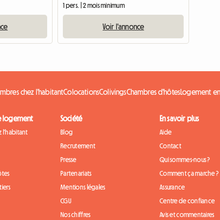
1 pers. | 2 mois minimum
nce
Voir l'annonce
mbres chez l'habitant
Colocations
Colivings
Chambres d'hôtes
Logement en
e logement
Société
En savoir plus
 l'habitant
Blog
Aide
Recrutement
Contact
Presse
Qui sommes-nous ?
ôtes
Partenariats
Comment ça marche ?
iers
Mentions légales
Assurance
CGU
Centre de confiance
Nos chiffres
Avis et commentaires