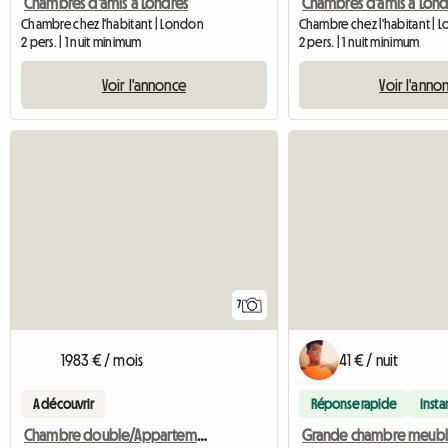
Chambres d'amis à Londres
Chambres d'amis à Lond
Chambre chez l'habitant | London
Chambre chez l'habitant | 
2 pers. | 1 nuit minimum
2 pers. | 1 nuit minimum
Voir l'annonce
Voir l'anno
7
1983 € / mois
41 € / nuit
A découvrir
Réponse rapide
Inst
Chambre double/Appartement avec jardin