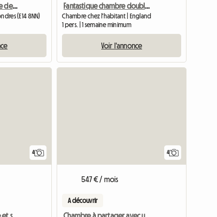
Chambre à louer, proche de Canary Wharf
Fantastique chambre double avec salle de bain privée
ondres (E14 8NN)
Chambre chez l'habitant | England
1 pers. | 1 semaine minimum
nce
Voir l'annonce
Accéder à l
4
4
547 € / mois
A découvrir
Appartement 1 chambre et salle de bain à louer dans le centre de Londres
Chambre à partager avec une femme à Camberwell