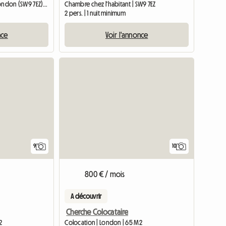
Chambre chez l'habitant | London (SW9 7EZ) | 30 M2
Chambre chez l'habitant | SW9 7EZ
2 pers. | 1 nuit minimum
nce
Voir l'annonce
Accéder à l'annonce
9
10
800 € / mois
A découvrir
Cherche Colocataire
2
Colocation | London | 65 M2