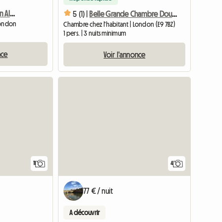
2 Luxury Double Room In Aldgate East
5 (1) |
Belle Grande Chambre Double
London
Chambre chez l'habitant | London (E9 7BZ)
1 pers. | 3 nuits minimum
nce
Voir l'annonce
11
4
77 € / nuit
A découvrir