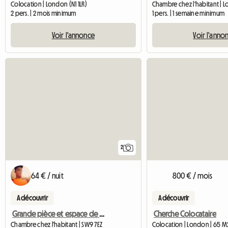
Colocation | London (N1 1LR)
2 pers. | 2 mois minimum
1 pers. | 1 semaine minimum
Voir l'annonce
Voir l'anno
2
64 € / nuit
800 € / mois
A découvrir
A découvrir
Grande pièce et espace de vie
Cherche Colocataire
Chambre chez l'habitant | SW9 7EZ
Colocation | London | 65 M