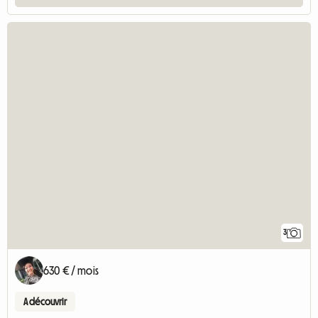
3
630 € / mois
A découvrir