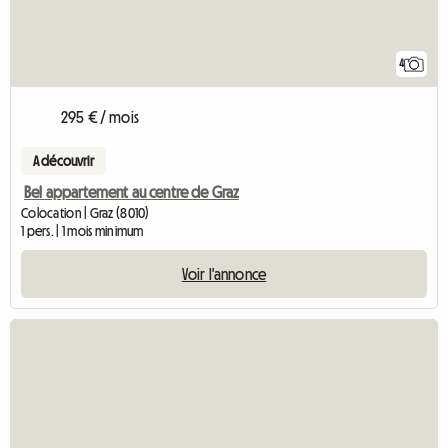
4
295 € / mois
A découvrir
Bel appartement au centre de Graz
Colocation | Graz (8010)
1 pers. | 1 mois minimum
Voir l'annonce
Accéder à