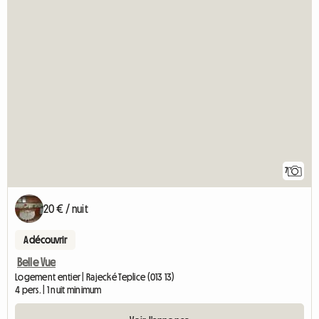
7
20 € / nuit
A découvrir
Belle Vue
Logement entier | Rajecké Teplice (013 13)
4 pers. | 1 nuit minimum