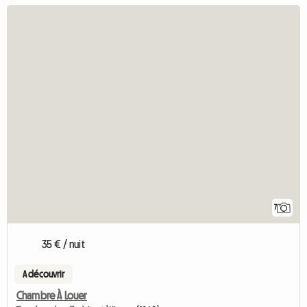
7
35 € / nuit
A découvrir
Chambre À Louer