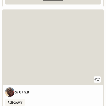
4
36 € / nuit
A découvrir