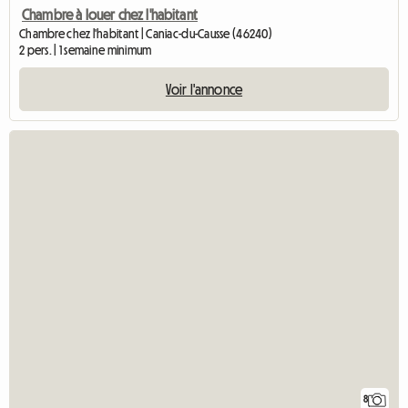
Chambre à louer chez l'habitant
Chambre chez l'habitant | Caniac-du-Causse (46240)
2 pers. | 1 semaine minimum
Voir l'annonce
8