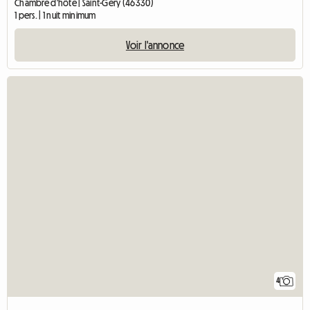
Chambre d'hôte | Saint-Géry (46330)
1 pers. | 1 nuit minimum
Voir l'annonce
4