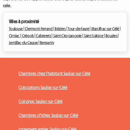
cele.
Villes à proximité
Toulouse |
Clermont-Ferrand |
Béziers |
Tour-de-Faure |
Marcilhac-sur-Célé |
Orniac |
Crégols |
Cabrerets |
Saint-Cirq-Lapopie |
Saint-Sulpice |
Bouzies |
Lentillac-du-Causse |
Berganty
Chambres chez l'habitant Sauliac-sur-Célé
Colocations Sauliac-sur-Célé
Colivings Sauliac-sur-Célé
Chambres d'hôtes Sauliac-sur-Célé
Logement entier Sauliac-sur-Célé