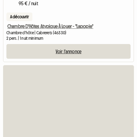
95 € / nuit
A découvrir
Chambre D'Hôtes Atypique À Louer - "Lapopie"
Chambre d'hôte | Cabrerets (46330)
2 pers. | 1 nuit minimum
Voir l'annonce