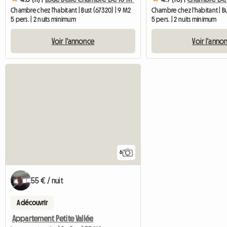
Chambre chez l'habitant | Bust (67320) | 9 M2
Chambre chez l'habitant | Bu
5 pers. | 2 nuits minimum
5 pers. | 2 nuits minimum
Voir l'annonce
Voir l'anno
6
55 € / nuit
A découvrir
Appartement Petite Vallée