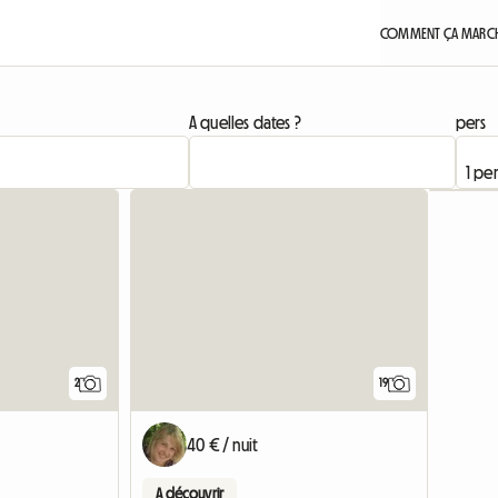
COMMENT ÇA MARCH
A quelles dates ?
pers
Accéder à
2
19
40 € / nuit
A découvrir