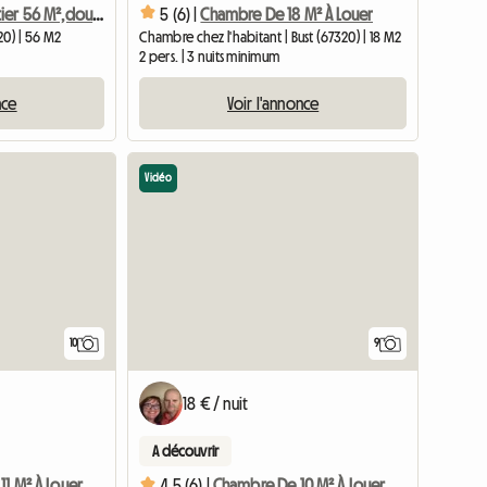
Logement Entier 56 M²,douche Italienne Et Baignoire
5 (6) |
Chambre De 18 M² À Louer
20) | 56 M2
Chambre chez l'habitant | Bust (67320) | 18 M2
2 pers. | 3 nuits minimum
nce
Voir l'annonce
Vidéo
10
9
18 € / nuit
A découvrir
Chambre De 11 M² À Louer Chez L'habitant
4.5 (6) |
Chambre De 10 M² À Louer Dans Une Maison