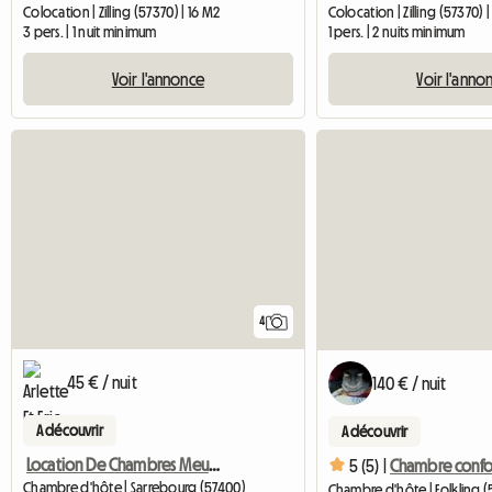
Colocation | Zilling (57370) | 16 M2
Colocation | Zilling (57370) |
3 pers. | 1 nuit minimum
1 pers. | 2 nuits minimum
Voir l'annonce
Voir l'anno
4
45 € / nuit
140 € / nuit
A découvrir
A découvrir
Location De Chambres Meublées
5 (5) |
Chambre confor
Chambre d'hôte | Sarrebourg (57400)
Chambre d'hôte | Folkling (