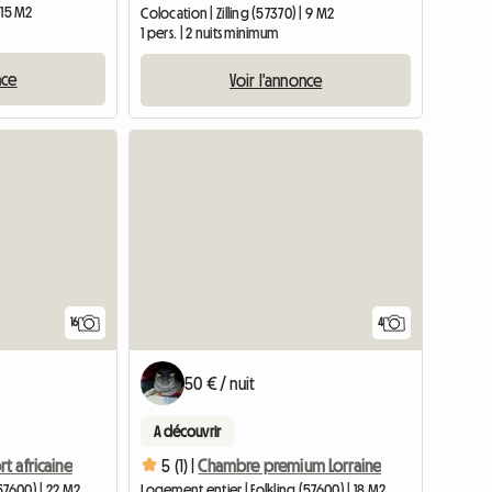
 15 M2
Colocation | Zilling (57370) | 9 M2
1 pers. | 2 nuits minimum
nce
Voir l'annonce
16
4
50 € / nuit
A découvrir
t africaine
5 (1) |
Chambre premium Lorraine
57600) | 22 M2
Logement entier | Folkling (57600) | 18 M2