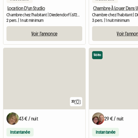
Location D'un Studio
Chambre chez l'habitant | Diedendorf (67260)
2 pers. | 1 nuit minimum
3 pers. | 1 nuit minimum
Voir l'annonce
Voir l'anno
Vidéo
20
43 € / nuit
29 € / nuit
Instantanée
Instantanée