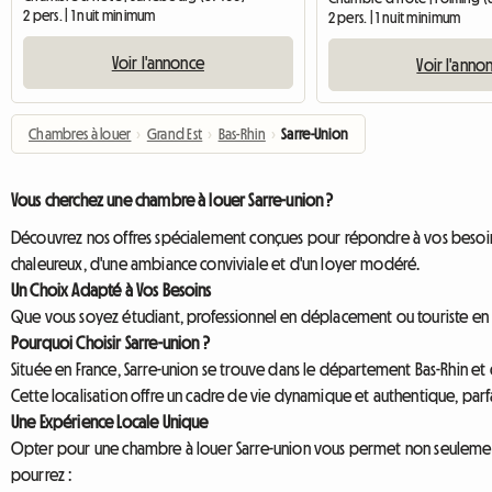
2 pers. | 1 nuit minimum
2 pers. | 1 nuit minimum
Voir l'annonce
Voir l'anno
Chambres à louer
›
Grand Est
›
Bas-Rhin
›
Sarre-Union
Vous cherchez une chambre à louer Sarre-union ?
Découvrez nos offres spécialement conçues pour répondre à vos besoins,
chaleureux, d'une ambiance conviviale et d'un loyer modéré.
Un Choix Adapté à Vos Besoins
Que vous soyez étudiant, professionnel en déplacement ou touriste en qu
Pourquoi Choisir Sarre-union ?
Située en France, Sarre-union se trouve dans le département Bas-Rhin et d
Cette localisation offre un cadre de vie dynamique et authentique, parf
Une Expérience Locale Unique
Opter pour une chambre à louer Sarre-union vous permet non seulement 
pourrez :