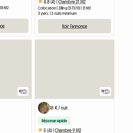
4.8 (4) |
Chambre 21 M2
 18 M2
Colocation | Zilling (57370) | 21 M2
3 pers. | 3 nuits minimum
nce
Voir l'annonce
10
19
18 € / nuit
Réponse rapide
5 (4) |
Chambre 9 M2