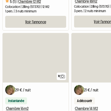
Chambre 18m2
5 (1) |
Chambre 12 M2
Colocation | Zilling (57370) |
Colocation | Zilling (57370) | 12 M2
3 pers. | 2 nuits minimum
1 pers. | 3 nuits minimum
Voir l'anno
Voir l'annonce
18
29 € / nuit
21 € / nuit
Instantanée
A découvrir
Chambre 16m2
Chambre 14 M2