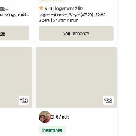
Chambre À Louer Dans Une Maison
5 (1) |
Logement 2 lits
Chambre chez l'habitant | Diemeringen (67430)
Logement entier | Weyer (67320) | 52 M2
3 pers. | 6 nuits minimum
nce
Voir l'annonce
9
9
21 € / nuit
Instantanée