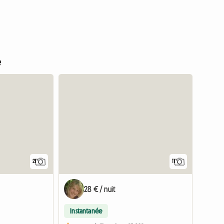
e
21
11
28 € / nuit
Instantanée