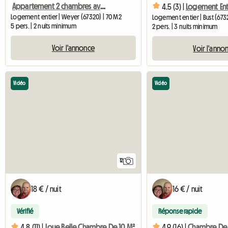
Appartement 2 chambres avec cours
4.5 (3) |
Logement entier | Weyer (67320) | 70 M2
Logement entier | Bust (673
5 pers. | 2 nuits minimum
2 pers. | 3 nuits minimum
Voir l'annonce
Voir l'anno
Vidéo
Vidéo
12
18 € / nuit
16 € / nuit
Vérifié
Réponse rapide
4.8 (11) |
Loue Belle Chambre De 10 M²
4.9 (16) |