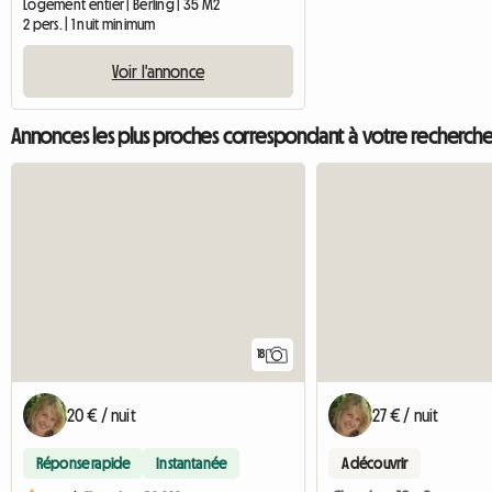
Logement entier | Berling | 35 M2
2 pers. | 1 nuit minimum
Voir l'annonce
Annonces les plus proches correspondant à votre recherch
18
20 € / nuit
27 € / nuit
Réponse rapide
Instantanée
A découvrir