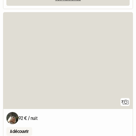
7
92 € / nuit
A découvrir