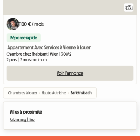
8
1100 € / mois
Réponse rapide
Appartement Avec Services à Vienne à Louer
Chambre chez l'habitant | Wien | 30 M2
2 pers. | 2 mois minimum
Voir l'annonce
Chambres à louer
›
Haute-Autriche
›
Sarleinsbach
Villes à proximité
Salzbourg |
Linz