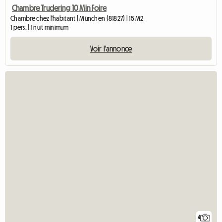
Chambre Trudering 10 Min Foire
Chambre chez l'habitant | München (81827) | 15 M2
1 pers. | 1 nuit minimum
Voir l'annonce
4