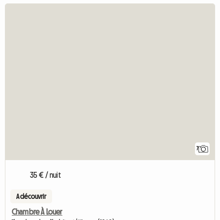
7
35 € / nuit
A découvrir
Chambre À Louer