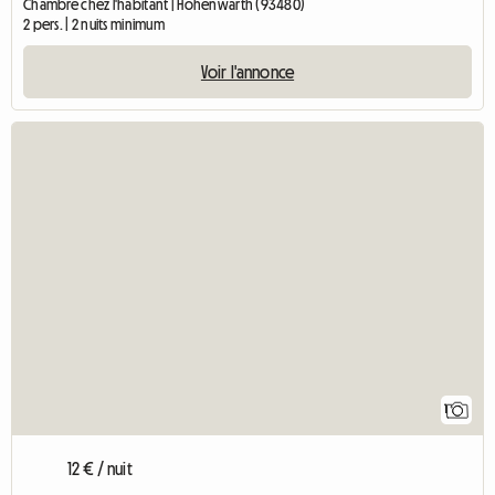
Chambre chez l'habitant | Hohenwarth (93480)
2 pers. | 2 nuits minimum
Voir l'annonce
Accéde
1
12 € / nuit