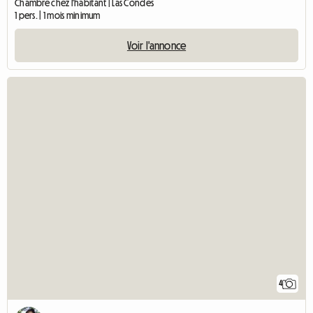
Chambre chez l'habitant | Las Condes
1 pers. | 1 mois minimum
Voir l'annonce
4