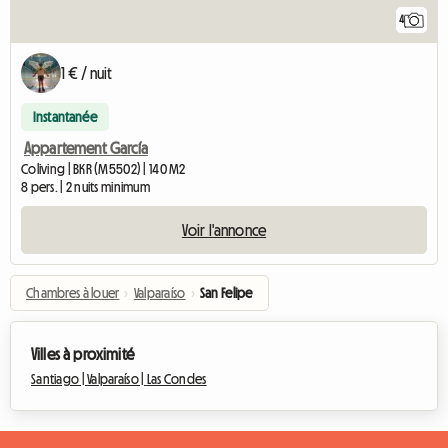
4
1 € / nuit
Instantanée
Appartement García
Coliving | BKR (M5502) | 140 M2
8 pers. | 2 nuits minimum
Voir l'annonce
Chambres à louer
›
Valparaíso
›
San Felipe
Villes à proximité
Santiago |
Valparaíso |
Las Condes