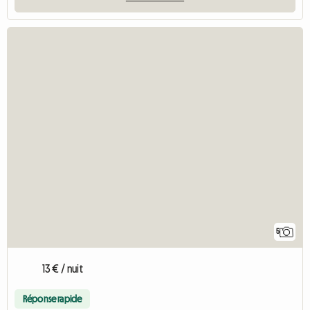
5
13 € / nuit
Réponse rapide