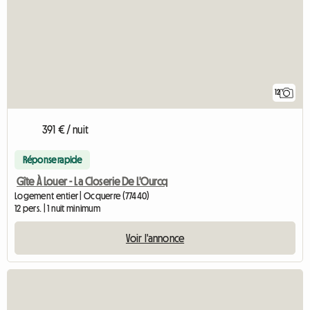
12
391 € / nuit
Réponse rapide
Gîte À Louer - La Closerie De L'Ourcq
Logement entier | Ocquerre (77440)
12 pers. | 1 nuit minimum
Voir l'annonce