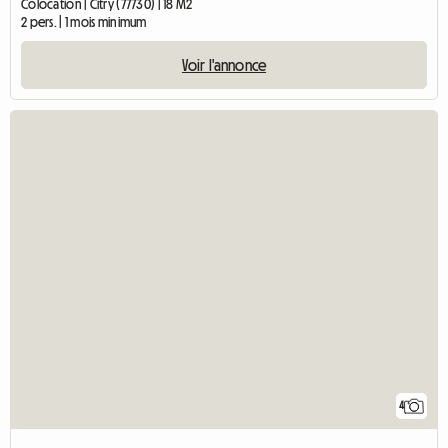
Colocation | Citry (77730) | 18 M2
2 pers. | 1 mois minimum
Voir l'annonce
4