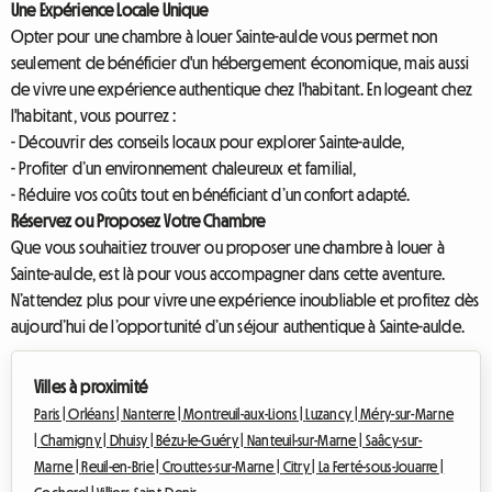
Une Expérience Locale Unique
Opter pour une chambre à louer Sainte-aulde vous permet non
seulement de bénéficier d'un hébergement économique, mais aussi
de vivre une expérience authentique chez l'habitant. En logeant chez
l'habitant, vous pourrez :
- Découvrir des conseils locaux pour explorer Sainte-aulde,
- Profiter d’un environnement chaleureux et familial,
- Réduire vos coûts tout en bénéficiant d’un confort adapté.
Réservez ou Proposez Votre Chambre
Que vous souhaitiez trouver ou proposer une chambre à louer à
Sainte-aulde, est là pour vous accompagner dans cette aventure.
N’attendez plus pour vivre une expérience inoubliable et profitez dès
aujourd’hui de l’opportunité d’un séjour authentique à Sainte-aulde.
Villes à proximité
Paris |
Orléans |
Nanterre |
Montreuil-aux-Lions |
Luzancy |
Méry-sur-Marne
|
Chamigny |
Dhuisy |
Bézu-le-Guéry |
Nanteuil-sur-Marne |
Saâcy-sur-
Marne |
Reuil-en-Brie |
Crouttes-sur-Marne |
Citry |
La Ferté-sous-Jouarre |