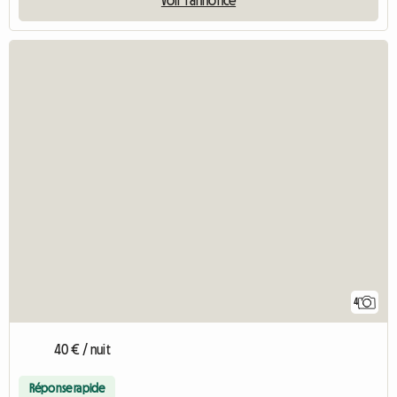
4
40 € / nuit
Réponse rapide