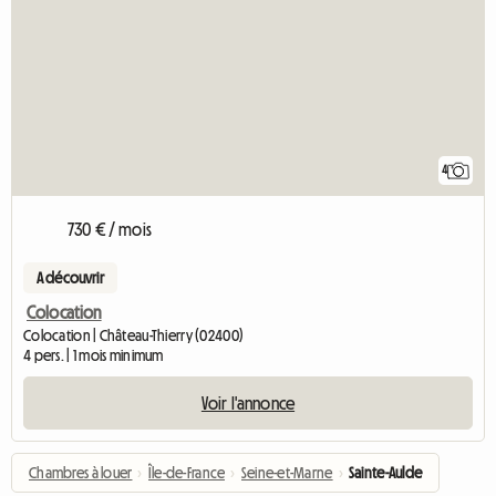
4
730 € / mois
A découvrir
Colocation
Colocation | Château-Thierry (02400)
4 pers. | 1 mois minimum
Voir l'annonce
Chambres à louer
›
Île-de-France
›
Seine-et-Marne
›
Sainte-Aulde