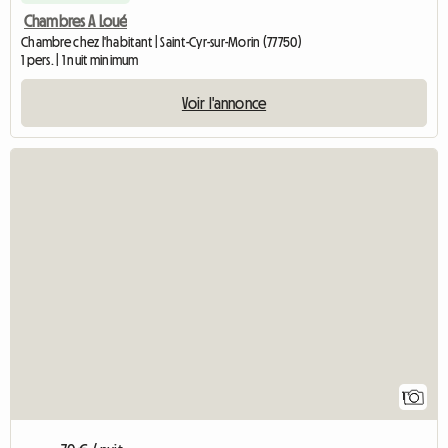
Chambres A Loué
Chambre chez l'habitant | Saint-Cyr-sur-Morin (77750)
1 pers. | 1 nuit minimum
Voir l'annonce
Accéder à
1