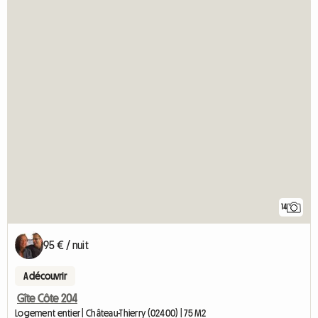
14
95 € / nuit
A découvrir
Gîte Côte 204
Logement entier | Château-Thierry (02400) | 75 M2