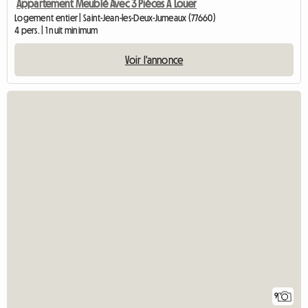
Appartement Meublé Avec 3 Pièces À Louer
Logement entier | Saint-Jean-les-Deux-Jumeaux (77660)
4 pers. | 1 nuit minimum
Voir l'annonce
9