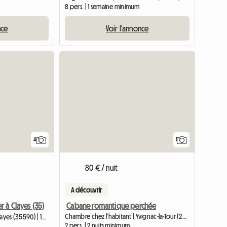
8 pers. | 1 semaine minimum
nce
Voir l'annonce
Accéder 
4
1
80 € / nuit
A découvrir
Cabane romantique perchée
 à Clayes (35)
Chambre chez l'habitant | Yvignac-la-Tour (22350)
Chambre chez l'habitant | Clayes (35590) | 18 M2
2 pers. | 2 nuits minimum
m