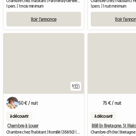
Chambre chez l'habitant | Parthenay-de-Bretagne (35850)
1 pers. | 1 mois minimum
1 pers. | 1 nuit minimum
Voir l'annonce
Voir l'anno
7
50 € / nuit
75 € / nuit
A découvrir
A découvrir
Chambre à Louer
Chambre chez l'habitant | Romillé (35850) | 20 M2
Chambre d'hôte | Bretagne