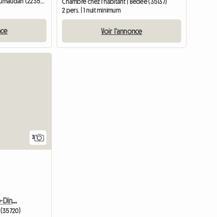
Chambre chez l'habitant | Plumaudan (22350) | 12 M2
Chambre chez l'habitant | Bédée (35137)
2 pers. | 1 nuit minimum
nce
Voir l'annonce
3
B&B En Bretagne, St Malo-Dinan-St Michel
 (35720)