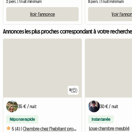
2 pers. | 1 nuit minimum
8 pers. | 1 nuit minimum
Voir l'annonce
Voir l'anno
Annonces les plus proches correspondant à votre recherch
12
35 € / nuit
30 € / nuit
Réponse rapide
Instantanée
Loue chambre meublé
5 (4) |
Chambre chez l'habitant proche du Port de Dinan