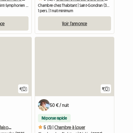
Chambre chez l'habitant | Saint-Symphorien (35630) | 12 M2
Chambre chez l'habitant | Saint-Gondran (35630)
1 pers. | 1 nuit minimum
nce
Voir l'annonce
Accéder à l
6
8
50 € / nuit
Réponse rapide
Chambre à Louer Dans Maison Néo Bretonne
5 (3) |
Chambre à Louer