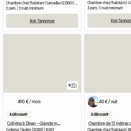
Chambre chez l'habitant | Lanvallay (22100) | 12 M2
3 pers. | 1 nuit minimum
2 pers. | 2 nuits minimum
Voir l'anno
Voir l'annonce
16
490 € / mois
40 € / nuit
A découvrir
A découvrir
Coliving à Dinan – Grande maison à partager
Coliving | Taden (22100) | 10 M2