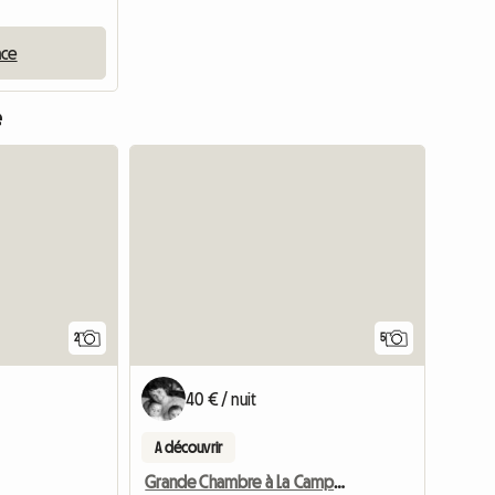
nce
e
Accéder à
2
5
40 € / nuit
A découvrir
Grande Chambre à La Campagne