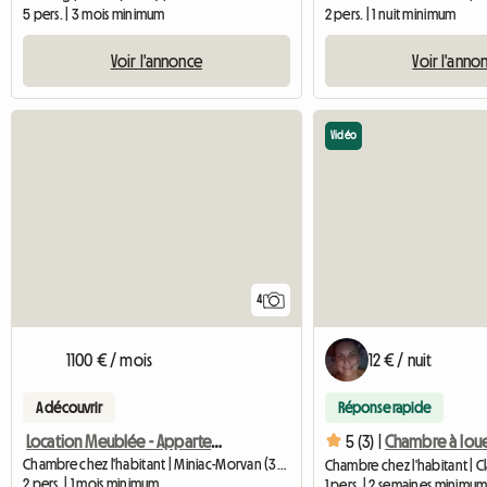
5 pers. | 3 mois minimum
2 pers. | 1 nuit minimum
Voir l'annonce
Voir l'anno
Vidéo
4
1100 € / mois
12 € / nuit
A découvrir
Réponse rapide
Location Meublée - Appartement T4
5 (3) |
Chambre à louer
Chambre chez l'habitant | Miniac-Morvan (35540)
2 pers. | 1 mois minimum
1 pers. | 2 semaines minimu