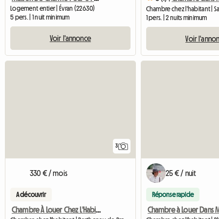
Logement entier | Évran (22630)
5 pers. | 1 nuit minimum
1 pers. | 2 nuits minimum
Voir l'annonce
Voir l'anno
3
330 € / mois
25 € / nuit
A découvrir
Réponse rapide
Chambre À Louer Chez L'Habitant