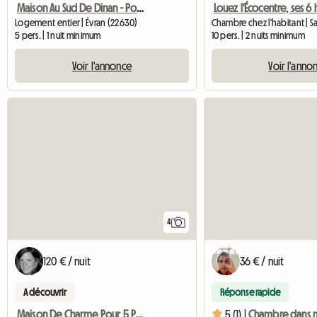
Maison Au Sud De Dinan - Pour 5 Personnes
Logement entier | Évran (22630)
5 pers. | 1 nuit minimum
10 pers. | 2 nuits minimum
Voir l'annonce
Voir l'anno
4
120 € / nuit
36 € / nuit
A découvrir
Réponse rapide
Maison De Charme Pour 5 Personnes
5 (1) |