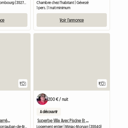
Chambre chez l'habitant | Combourg (35270) | 15 M2
Chambre chez l'habitant | Gévezé
1 pers. | 1 nuit minimum
nce
Voir l'annonce
Accéder à l'annonce
1
2
200 € / nuit
A découvrir
Chambre de 12 mètres carrés . Proche de toute commodité
Superbe Villa Avec Piscine Et Cascade À Louer
Chambre chez l'habitant | Montauban-de-Bretagne (35360)
Logement entier | Miniac-Morvan (35540)