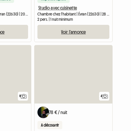
Studio avec cuisinette
Chambre chez l'habitant | Évran (22630) | 20 M2
Chambre chez l'habitant | Évran (22630) | 28 M2
2 pers. | 1 nuit minimum
nce
Voir l'annonce
8
4
78 € / nuit
A découvrir