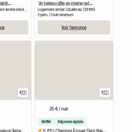
Louez l'Écocentre, ses 6 habitats légers et son jardin !
Un bateau gîte en pleine nature
Chambre chez l'habitant | Saint-André-des-Eaux (22630) | 2500 M2
Logement entier | Québriac (35190)
2 pers. | 1 nuit minimum
nce
Voir l'annonce
4
3
25 € / nuit
Vérifié
Réponse rapide
Chambre dans maison Terre / Paille
5 (12) |
Chambre À Louer Dans Une Maison