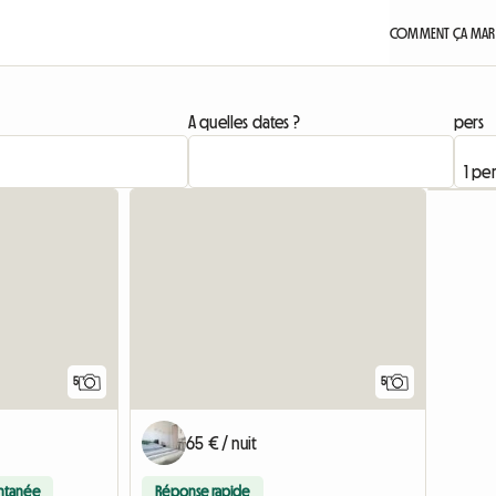
COMMENT ÇA MAR
A quelles dates ?
pers
5
5
65 € / nuit
antanée
Réponse rapide