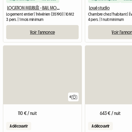
LOCATION MEUBLÉE - BAIL MOBILITÉ (1 À 6 MOIS) Octobre à Mars
Loué studio
Logement entier | Trévérien (35190) | 10 M2
3 pers. | 1 mois minimum
4 pers. | 1 nuit minimum
Voir l'annonce
Voir l'anno
6
110 € / nuit
643 € / nuit
A découvrir
A découvrir