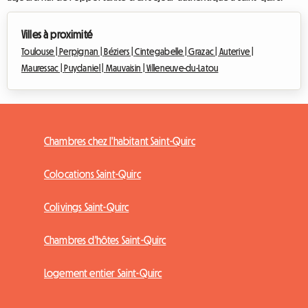
Villes à proximité
Toulouse |
Perpignan |
Béziers |
Cintegabelle |
Grazac |
Auterive |
Mauressac |
Puydaniel |
Mauvaisin |
Villeneuve-du-Latou
Chambres chez l'habitant Saint-Quirc
Colocations Saint-Quirc
Colivings Saint-Quirc
Chambres d'hôtes Saint-Quirc
Logement entier Saint-Quirc