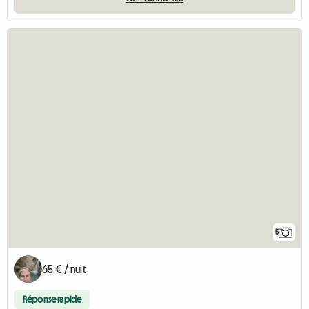
5
65 € / nuit
Réponse rapide