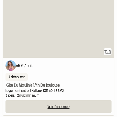
7
65 € / nuit
A découvrir
Gîte Du Moulin à 1/4h De Toulouse
Logement entier | Nailloux (31560) | 37 M2
3 pers. | 2 nuits minimum
Voir l'annonce