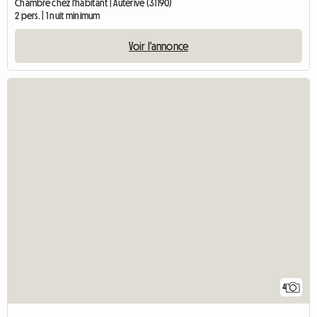
Chambre chez l'habitant | Auterive (31190)
2 pers. | 1 nuit minimum
Voir l'annonce
4