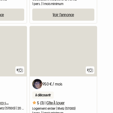
1 pers. | 1 mois minimum
nce
Voir l'annonce
8
2
950 € / mois
A découvrir
Grande chambre Acapulco salle de bain privée, vélo
5 (3) |
Gîte À Louer
Chambre chez l'habitant | Metz (57000) | 20 M2
Logement entier | Metz (57000)
1 pers. | 1 mois minimum