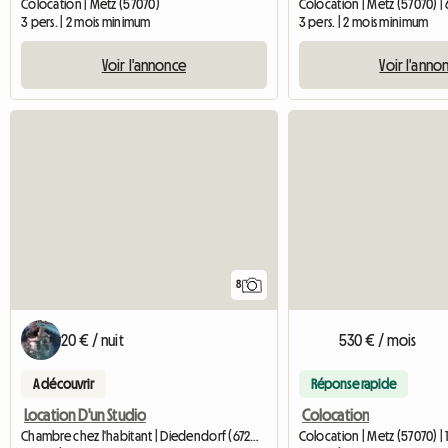
Colocation | Metz (57070)
Colocation | Metz (57070) |
3 pers. | 2 mois minimum
3 pers. | 2 mois minimum
Voir l'annonce
Voir l'anno
8
20 € / nuit
530 € / mois
A découvrir
Réponse rapide
Location D'un Studio
Colocation
Chambre chez l'habitant | Diedendorf (67260)
Colocation | Metz (57070) | 