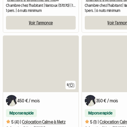
Chambre chez l'habitant | Vantoux (57070) | 19 M2
1 pers. | 6 nuits minimum
1 pers. | 6 nuits minimum
Voir l'annonce
Voir l'anno
5
450 € / mois
350 € / mois
Réponse rapide
Réponse rapide
5 (4) |
Colocation Calme à Metz
5 (1) |