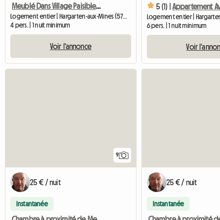
Meublé Dans Village Paisible Non Loin Des 3 Frontières ALLEM
5 (1) |
Appartement Av
Logement entier | Hargarten-aux-Mines (57550) | 70 M2
4 pers. | 1 nuit minimum
6 pers. | 1 nuit minimum
Voir l'annonce
Voir l'anno
9
25 € / nuit
25 € / nuit
Instantanée
Instantanée
Chambre à proximité de Metz