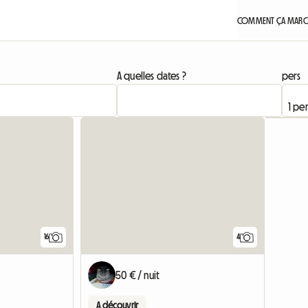
COMMENT ÇA MARCH
A quelles dates ?
pers
16
4
50 € / nuit
A découvrir