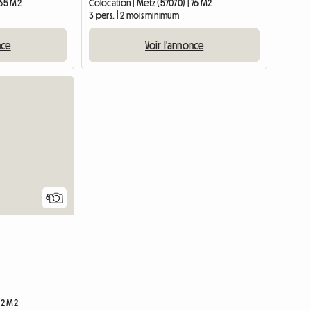
 65 M2
Colocation | Metz (57070) | 76 M2
3 pers. | 2 mois minimum
nce
Voir l'annonce
6
12 M2