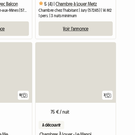
ec Balcon
5 (4) |
Chambre à Louer Metz
Logement entier | Hargarten-aux-Mines (57550) | 78 M2
Chambre chez l'habitant | Jury (57245) | 14 M2
1 pers. | 3 nuits minimum
nce
Voir l'annonce
10
3
75 € / nuit
A découvrir
Chambre à proximité de Metz
Chambres À Louer - Le Manoir - 4 Épis Gîte De France