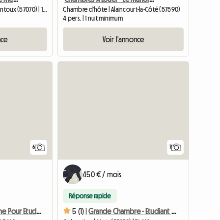
Chambre chez l'habitant | Vantoux (57070) | 14 M2
Chambre d'hôte | Alaincourt-la-Côté (57590)
4 pers. | 1 nuit minimum
nce
Voir l'annonce
6
7
450 € / mois
Réponse rapide
Colocation Calme Pour Etudiant Ou Jeune Travailleur
5 (1) |
Grande Chambre - Etudiant Ou Jeune Travailleur - Collocation