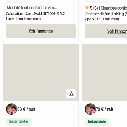
Meublé tout confort : chambre
5 (5) |
Chambre confor
Colocation | Saint-Avold (57500) | 9 M2
Chambre d'hôte | Folkling (
1 pers. | 1 mois minimum
2 pers. | 1 nuit minimum
Voir l'annonce
Voir l'anno
7
58 € / nuit
78 € / nuit
Instantanée
Instantanée