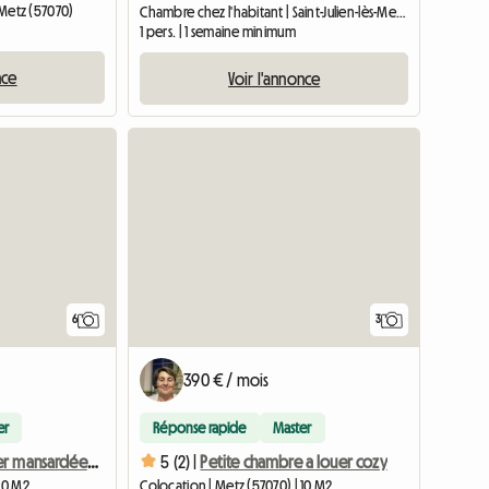
s-Metz (57070)
Chambre chez l'habitant | Saint-Julien-lès-Metz (57070) | 25 M2
1 pers. | 1 semaine minimum
nce
Voir l'annonce
6
3
390 € / mois
er
Réponse rapide
Master
Chambre a louer mansardée, mais l'appartement fait 200m2
5 (2) |
Petite chambre a louer cozy
 10 M2
Colocation | Metz (57070) | 10 M2