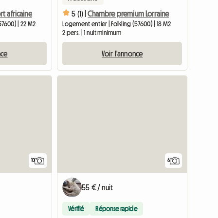
t africaine
5 (1) |
Chambre premium Lorraine
57600) | 22 M2
Logement entier | Folkling (57600) | 18 M2
2 pers. | 1 nuit minimum
nce
Voir l'annonce
10
6
55 € / nuit
Vérifié
Réponse rapide