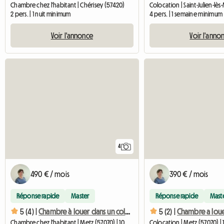
Chambre chez l'habitant | Chérisey (57420)
Colocation | Saint-Julien-lè
2 pers. | 1 nuit minimum
4 pers. | 1 semaine minimum
Voir l'annonce
Voir l'anno
4
490 € / mois
390 € / mois
Réponse rapide
Master
Réponse rapide
Mast
5 (4) |
Chambre à louer dans un coloc sympa
5 (2) |
Chambre chez l'habitant | Metz (57070) | 10 M2
Colocation | Metz (57070) |