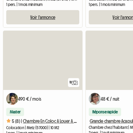
1 pers. | 1 mois minimum
1 pers. | 1 mois minimum
Voir l'annonce
Voir l'anno
10
490 € / mois
48 € / nuit
Master
Réponse rapide
5 (8) |
Chambre En Coloc A Louer A Metz Centre Ville
Colocation | Metz (57000) | 10 M2
2 pers. | 1 nuit minimum
1 pers. | 1 mois minimum