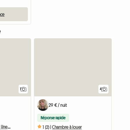
nce
e
Accéder à l'annonce
Accéder à l
1
4
29 € / nuit
Réponse rapide
Chambre Meublée Dans Une Maison
1 (2) |
Chambre à louer