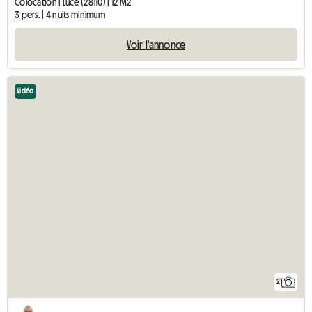
Colocation | Lucé (28110) | 12 M2
3 pers. | 4 nuits minimum
Voir l'annonce
Vidéo
21