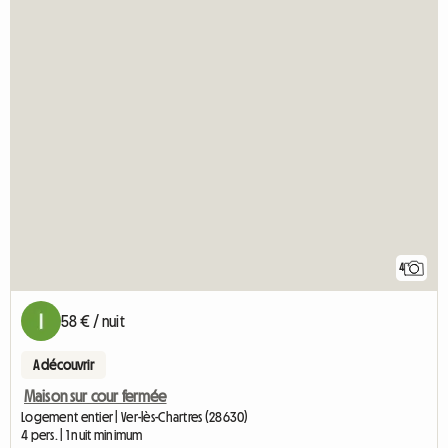
4
58 € / nuit
A découvrir
Maison sur cour fermée
Logement entier | Ver-lès-Chartres (28630)
4 pers. | 1 nuit minimum