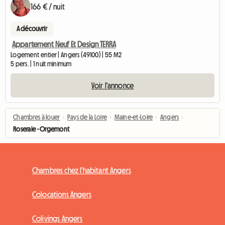
166 € / nuit
A découvrir
Appartement Neuf Et Design TERRA
Logement entier | Angers (49100) | 55 M2
5 pers. | 1 nuit minimum
Voir l'annonce
Chambres à louer
›
Pays de la Loire
›
Maine-et-Loire
›
Angers
›
Roseraie - Orgemont
Chambres chez l'habitant Angers
Colocations Angers
Colivings Angers