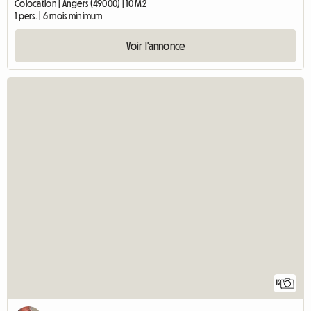
Colocation | Angers (49000) | 10 M2
1 pers. | 6 mois minimum
Voir l'annonce
12