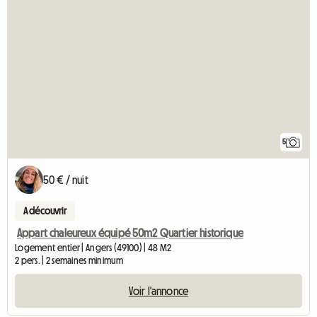
5
50 € / nuit
A découvrir
Appart chaleureux équipé 50m2 Quartier historique
Logement entier | Angers (49100) | 48 M2
2 pers. | 2 semaines minimum
Voir l'annonce