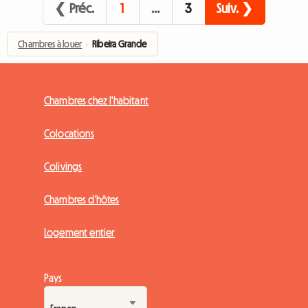
❮ Préc.
1
…
3
Suiv. ❯
Chambres à louer
›
Ribeira Grande
Chambres chez l'habitant
Colocations
Colivings
Chambres d'hôtes
Logement entier
Pays