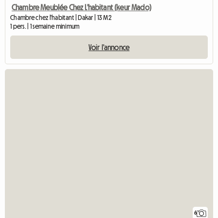
Chambre Meublée Chez L'habitant (keur Mado)
Chambre chez l'habitant | Dakar | 13 M2
1 pers. | 1 semaine minimum
Voir l'annonce
6