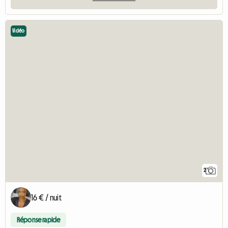
Vidéo
2
16 € / nuit
Réponse rapide