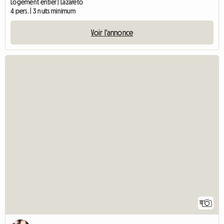
Logement entier | Lazareto
4 pers. | 3 nuits minimum
Voir l'annonce
11