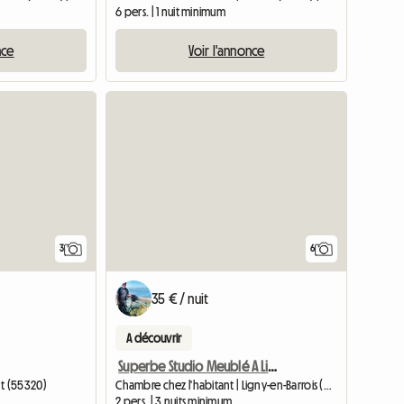
6 pers. | 1 nuit minimum
nce
Voir l'annonce
Accéder à l
3
6
35 € / nuit
A découvrir
Superbe Studio Meublé A Ligny-en-barrois
t (55320)
Chambre chez l'habitant | Ligny-en-Barrois (55500) | 21 M2
2 pers. | 3 nuits minimum