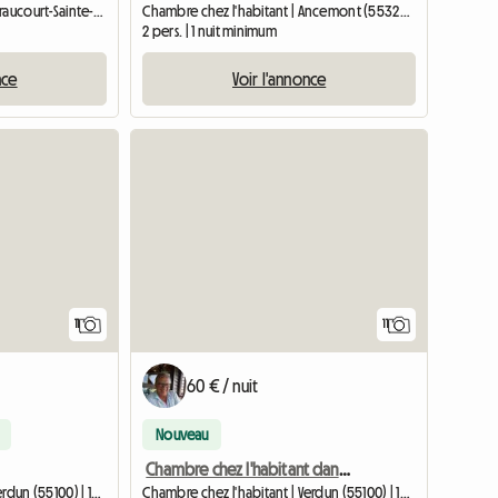
Logement entier | Éclaron-Braucourt-Sainte-Livière (52290)
Chambre chez l'habitant | Ancemont (55320) | 40 M2
2 pers. | 1 nuit minimum
nce
Voir l'annonce
Accéder à l
11
11
60 € / nuit
Nouveau
Chambre chez l'habitant dans un cadre superbe
Chambre chez l'habitant | Verdun (55100) | 12 M2
Chambre chez l'habitant | Verdun (55100) | 12 M2