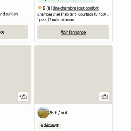
5 (1) |
Une chambre tout confort
and-sur-Fion
Chambre chez l'habitant | Courtisols (51460) | 24 M2
1 pers. | 2 nuits minimum
nce
Voir l'annonce
3
5
35 € / nuit
A découvrir