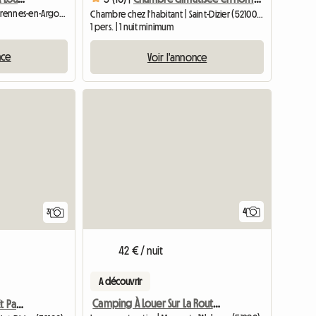
Chambre chez l'habitant | Varennes-en-Argonne (55270)
Chambre chez l'habitant | Saint-Dizier (52100) | 12 M2
1 pers. | 1 nuit minimum
nce
Voir l'annonce
4
3
42 € / nuit
A découvrir
Camping À Louer Sur La Route Du Der
Appartement F1 Balcon Et Parking Privé