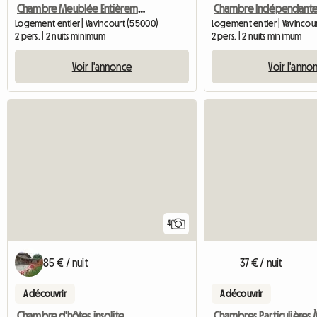
Chambre Meublée Entièrement Indépendante
Logement entier | Vavincourt (55000)
Logement entier | Vavincou
2 pers. | 2 nuits minimum
2 pers. | 2 nuits minimum
Voir l'annonce
Voir l'anno
4
85 € / nuit
37 € / nuit
A découvrir
A découvrir
Chambre d'hôtes insolite