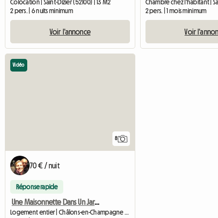
Colocation | Saint-Dizier (52100) | 13 M2
Chambre chez l'habitant | Sa
2 pers. | 6 nuits minimum
2 pers. | 1 mois minimum
Voir l'annonce
Voir l'anno
Vidéo
8
70 € / nuit
Réponse rapide
Une Maisonnette Dans Un Jardin Privatif à Louer (proche CHG)
Logement entier | Châlons-en-Champagne | 30 M2