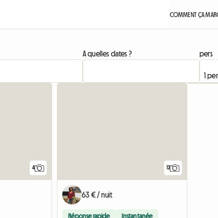
COMMENT ÇA MARC
A quelles dates ?
pers
4
12
63 € / nuit
Réponse rapide
Instantanée