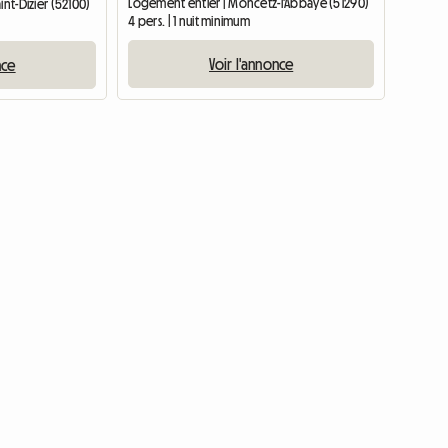
Logement entier | Moncetz-l'Abbaye (51290)
int-Dizier (52100)
4 pers. | 1 nuit minimum
Voir l'annonce
nce