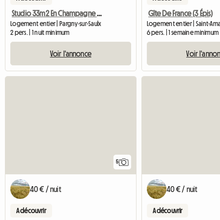
Studio 33m2 En Champagne Ardenne
Gîte De France (3 Épis)
Logement entier | Pargny-sur-Saulx
Logement entier | Saint-Am
2 pers. | 1 nuit minimum
6 pers. | 1 semaine minimum
Voir l'annonce
Voir l'anno
5
40 € / nuit
40 € / nuit
A découvrir
A découvrir