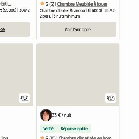
Chambre Indépendante Entièrement Meublée
5 (5) |
Chambre Meublée À Louer
rt (55000) | 30 M2
Chambre d'hôte | Vavincourt (55000) | 25 M2
2 pers. | 3 nuits minimum
nce
Voir l'annonce
4
9
33 € / nuit
Vérifié
Réponse rapide
Chambres Particulières À Louer
5 (10) |
Chambre climatisée en homestay