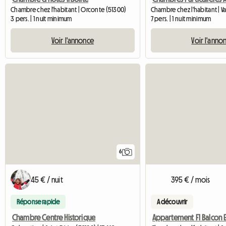
Chambre chez l'habitant | Orconte (51300)
3 pers. | 1 nuit minimum
7 pers. | 1 nuit minimum
Voir l'annonce
Voir l'anno
6
45 € / nuit
395 € / mois
Réponse rapide
A découvrir
Chambre Centre Historique