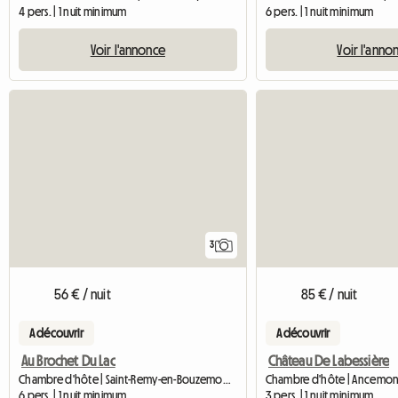
4 pers. | 1 nuit minimum
6 pers. | 1 nuit minimum
Voir l'annonce
Voir l'anno
3
56 € / nuit
85 € / nuit
A découvrir
A découvrir
Au Brochet Du Lac
Château De Labessière
Chambre d'hôte | Saint-Remy-en-Bouzemont-Saint-Ge (51290)
Chambre d'hôte | Ancemon
6 pers. | 1 nuit minimum
3 pers. | 1 nuit minimum