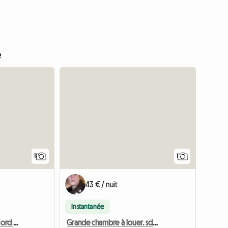
e
Accéder 
Accéder à l
11
1
43 € / nuit
Instantanée
Grand gîte rural 4 épis Nord Haute-Marne
Grande chambre à louer. sdb et toilettes.biechauf