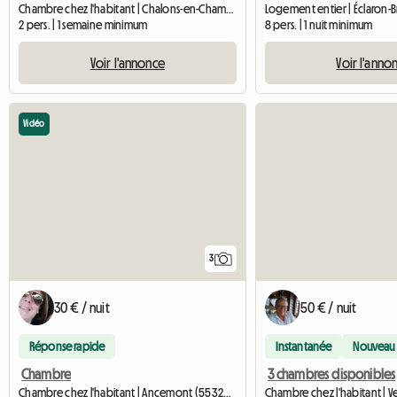
Chambre chez l'habitant | Chalons-en-Champagne (51000)
2 pers. | 1 semaine minimum
8 pers. | 1 nuit minimum
Voir l'annonce
Voir l'anno
Vidéo
3
30 € / nuit
50 € / nuit
Réponse rapide
Instantanée
Nouveau
Chambre
3 chambres disponibles
Chambre chez l'habitant | Ancemont (55320) | 100 M2