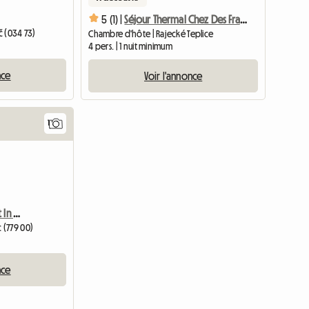
5 (1) |
Séjour Thermal Chez Des Francophones
č (034 73)
Chambre d'hôte | Rajecké Teplice
4 pers. | 1 nuit minimum
nce
Voir l'annonce
1
Accéder à l'annonce
Nice Apartment For Rent In Olomouc
 (779 00)
nce