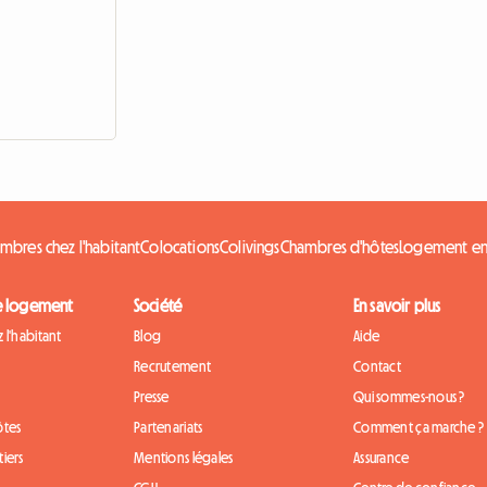
mbres chez l'habitant
Colocations
Colivings
Chambres d'hôtes
Logement en
e logement
Société
En savoir plus
 l'habitant
Blog
Aide
Recrutement
Contact
Presse
Qui sommes-nous ?
ôtes
Partenariats
Comment ça marche ?
iers
Mentions légales
Assurance