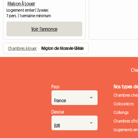
Maison À Louer
Logement entier | Zywiec
7 pers. | 1 semaine minimum
Voir l'annonce
Chambres à louer
›
Région de Moravie-Silésie
Cha
Pays
Nos types d
Chambres chez
Colocations
Devise
Colivings
Chambres d'h
Logements ent