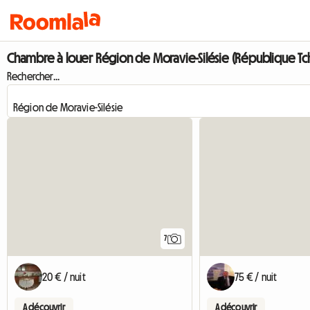
Chambre à louer Région de Moravie-Silésie (République T
Rechercher...
7
20 € / nuit
75 € / nuit
A découvrir
A découvrir