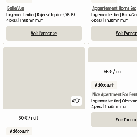
Belle Vue
Appartement Horna Sec
Logement entier | Rajecké Teplice (013 13)
Logement entier | Horná Se
4 pers. | 1 nuit minimum
6 pers. | 1 nuit minimum
Voir l'annonce
Voir l'anno
65 € / nuit
A découvrir
Logement entier | Olomouc
4
4 pers. | 1 nuit minimum
50 € / nuit
Voir l'anno
A découvrir