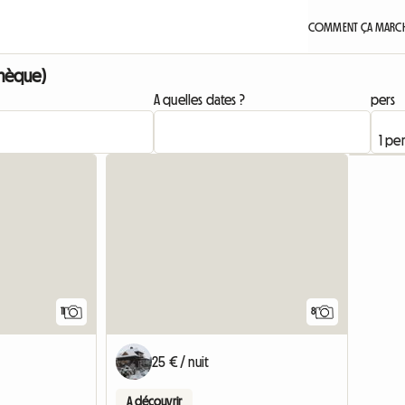
COMMENT ÇA MARCH
chèque)
A quelles dates ?
pers
11
8
25 € / nuit
A découvrir