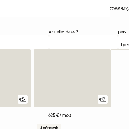
COMMENT ÇA
A quelles dates ?
pers
4
4
625 € / mois
A découvrir