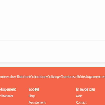
mbres chez l'habitant
Colocations
Colivings
Chambres d'hôtes
Logement en
e logement
Société
En savoir plus
 l'habitant
Blog
Aide
Recrutement
Contact