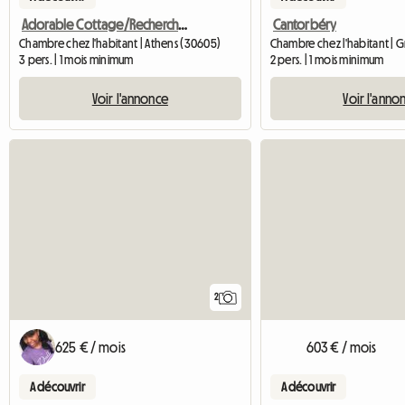
Adorable Cottage/Recherche Colocataire
Cantorbéry
Chambre chez l'habitant | Athens (30605)
Chambre chez l'habitant |
3 pers. | 1 mois minimum
2 pers. | 1 mois minimum
Voir l'annonce
Voir l'anno
2
603 € / mois
625 € / mois
A découvrir
A découvrir