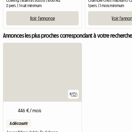
Coliving | Atlanta (30331) | 1000 M2
Chambre chez l'habitant | C
2 pers. | 1 nuit minimum
1 pers. | 1 mois minimum
Voir l'annonce
Voir l'anno
Annonces les plus proches correspondant à votre recherch
3
446 € / mois
A découvrir