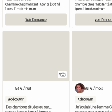
Chambre chez l'habitant | Atlanta (30315)
Chambre chez l'habitant | M
1 pers. | 1 mois minimum
1 pers. | 1 mois minimum
Voir l'annonce
Voir l'anno
2
54 € / nuit
781 € / mois
A découvrir
A découvrir
Des chambres situées au centre d'Atlanta vous attendent !!