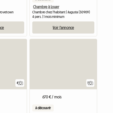
Chambre à Louer
 Grovetown
Chambre chez l'habitant | Augusta (30909)
4 pers. | 1 mois minimum
nce
Voir l'annonce
Accéder à l'annonce
Accéder 
4
1
670 € / mois
A découvrir