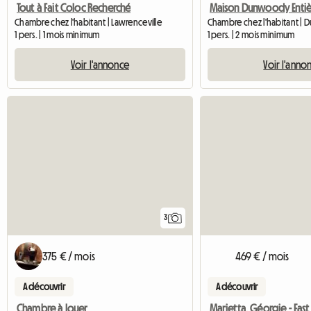
Tout à Fait Coloc Recherché
Chambre chez l'habitant | Lawrenceville
1 pers. | 2 mois minimum
1 pers. | 1 mois minimum
Voir l'anno
Voir l'annonce
3
375 € / mois
469 € / mois
A découvrir
A découvrir
Chambre à louer
Marietta, Géorgie - Eas