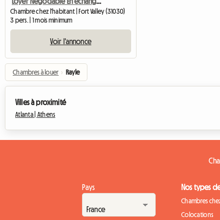
Loyer Négociable En échange De Travaux
Chambre chez l'habitant | Fort Valley (31030)
3 pers. | 1 mois minimum
Voir l'annonce
Chambres à louer
›
Rayle
Villes à proximité
Atlanta |
Athens
Cha
Pays
Nos types d
Chambres chez
Colocations