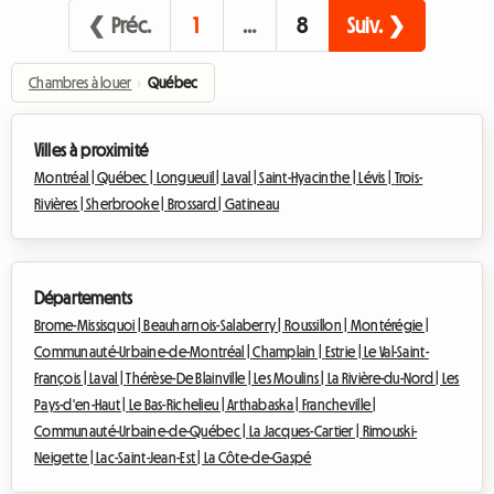
❮ Préc.
1
…
8
Suiv. ❯
Chambres à louer
›
Québec
Villes à proximité
Montréal |
Québec |
Longueuil |
Laval |
Saint-Hyacinthe |
Lévis |
Trois-
Rivières |
Sherbrooke |
Brossard |
Gatineau
Départements
Brome-Missisquoi |
Beauharnois-Salaberry |
Roussillon |
Montérégie |
Communauté-Urbaine-de-Montréal |
Champlain |
Estrie |
Le Val-Saint-
François |
Laval |
Thérèse-De Blainville |
Les Moulins |
La Rivière-du-Nord |
Les
Pays-d'en-Haut |
Le Bas-Richelieu |
Arthabaska |
Francheville |
Communauté-Urbaine-de-Québec |
La Jacques-Cartier |
Rimouski-
Neigette |
Lac-Saint-Jean-Est |
La Côte-de-Gaspé