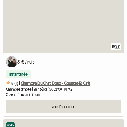
20
61 € / nuit
Instantanée
5 (1) |
Chambre Du Chat Doux - Couette Et Café
Chambre d'hôte | Saint-Éloi (G0L 2V0) | 14 M2
2 pers. | 1 nuit minimum
Voir l'annonce
Vidéo