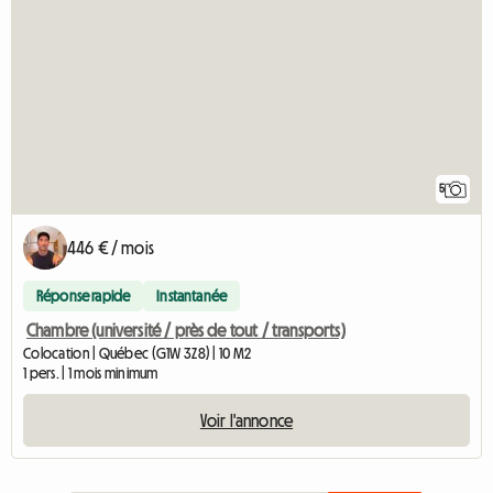
5
446 € / mois
Réponse rapide
Instantanée
Chambre (université / près de tout / transports)
Colocation | Québec (G1W 3Z8) | 10 M2
1 pers. | 1 mois minimum
Voir l'annonce