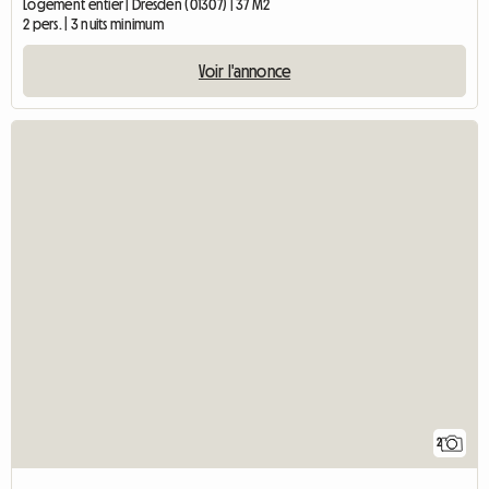
Logement entier | Dresden (01307) | 37 M2
2 pers. | 3 nuits minimum
Voir l'annonce
2