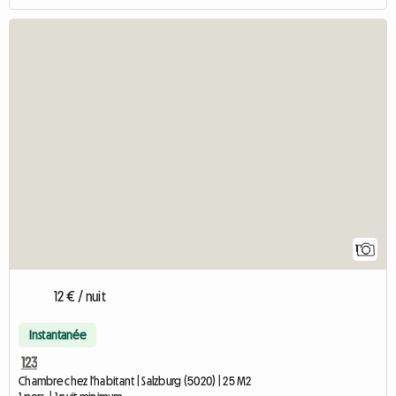
Accéde
1
12 € / nuit
Instantanée
123
Chambre chez l'habitant | Salzburg (5020) | 25 M2