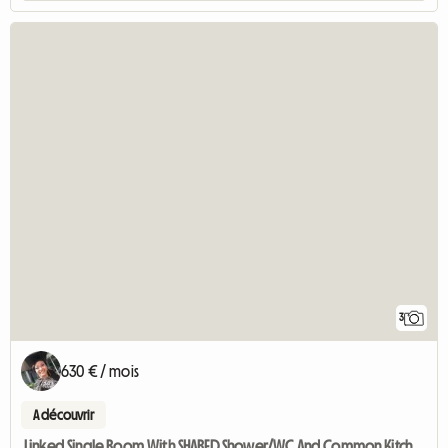
3
630 € / mois
A découvrir
Linked Single Room With SHARED Shower/WC And Common Kitchen