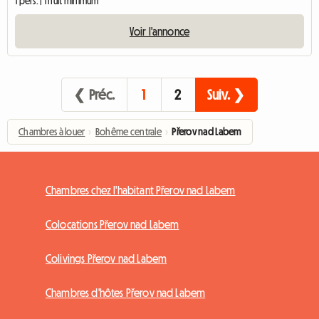
1 pers. | 1 nuit minimum
Voir l'annonce
❮ Préc.
1
2
Suiv. ❯
Chambres à louer
›
Bohême centrale
›
Přerov nad Labem
Chambres chez l'habitant Přerov nad Labem
Colocations Přerov nad Labem
Colivings Přerov nad Labem
Chambres d'hôtes Přerov nad Labem