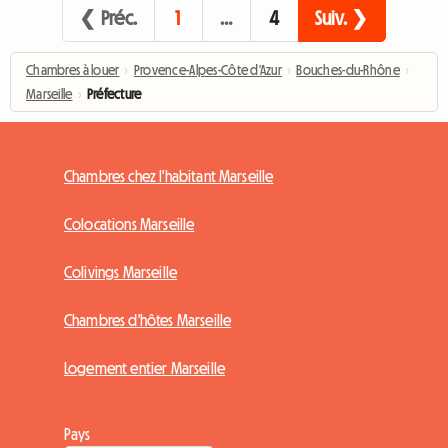
❮ Préc.
1
…
4
Suiv. ❯
Chambres à louer
›
Provence-Alpes-Côte d'Azur
›
Bouches-du-Rhône
›
Marseille
›
Préfecture
Chambres chez l'habitant Marseille
Colocations Marseille
Colivings Marseille
Chambres d'hôtes Marseille
Logement entier Marseille
Pays