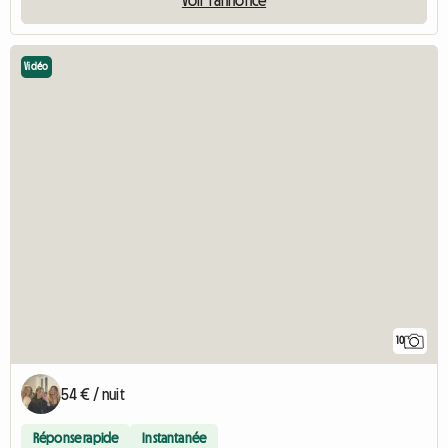
Vidéo
10
54 € / nuit
Réponse rapide
Instantanée