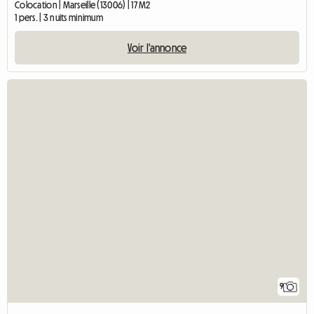
Colocation | Marseille (13006) | 17 M2
1 pers. | 3 nuits minimum
Voir l'annonce
9