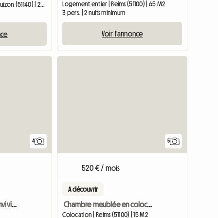
Logement entier | Reims (51100) | 65 M2
Chambre chez l'habitant | Muizon (51140) | 27 M2
3 pers. | 2 nuits minimum
Voir l'annonce
nce
4
5
520 € / mois
A découvrir
Colocation calme et conviviale
Chambre meublée en colocation hyper centre Reims
Colocation | Reims (51100) | 15 M2