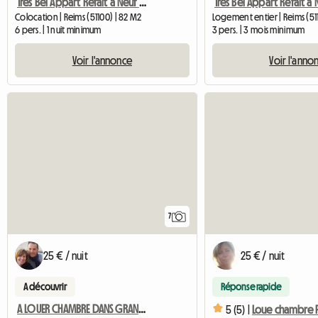
Très Bel Appart Refait à Neuf St Remi.6 Personnes
Colocation | Reims (51100) | 82 M2
Logement entier | Reims (51
6 pers. | 1 nuit minimum
3 pers. | 3 mois minimum
Voir l'annonce
Voir l'anno
7
25 € / nuit
25 € / nuit
A découvrir
Réponse rapide
A LOUER CHAMBRE DANS GRAND APPARTEMENT ( 3 LOCATAIRES )
5 (5) |