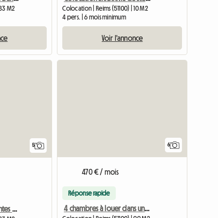
 83 M2
Colocation | Reims (51100) | 10 M2
4 pers. | 6 mois minimum
nce
Voir l'annonce
6
5
470 € / mois
Réponse rapide
4 chambres à louer dans une colocation de 5 personnes
2 Chambres Indépendantes Dans Colocation