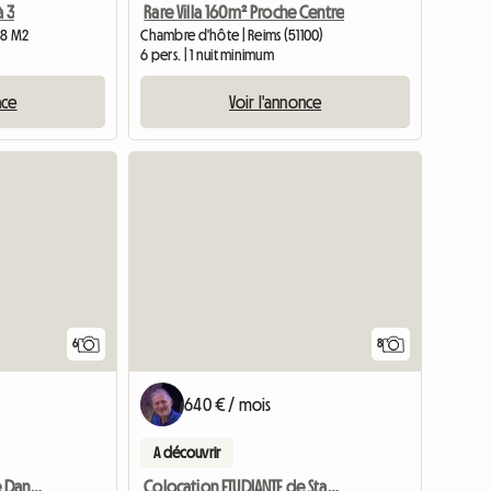
à 3
Rare Villa 160m² Proche Centre
 18 M2
Chambre d'hôte | Reims (51100)
6 pers. | 1 nuit minimum
nce
Voir l'annonce
6
8
640 € / mois
A découvrir
Chambre Indépendante Dans Colocation
Colocation ETUDIANTE de Standing - 2 Chambres de 10 à 13m²