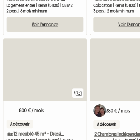
Logement entier | Reims (51100) | 58 M2
Colocation | Reims (51100) |
2 pers. | 6 mois minimum
3 pers. | 2 mois minimum
Voir l'annonce
Voir l'anno
8
800 € / mois
380 € / mois
A découvrir
A découvrir
🏡 T2 meublé 45 m² – Dressing – Chauffage au sol – Reims