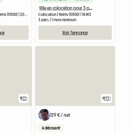
Villa en colocation pour 3 personnes (Reims - 51100)
Chambre chez l'habitant | Reims (51100) | 20 M2
Colocation | Reims (51100) | 18 M2
3 pers. | 1 mois minimum
nce
Voir l'annonce
11
12
129 € / nuit
A découvrir