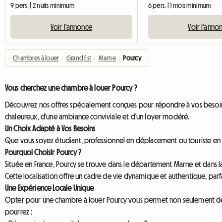
9 pers. | 2 nuits minimum
6 pers. | 1 mois minimum
Voir l'annonce
Voir l'anno
Chambres à louer
›
Grand Est
›
Marne
›
Pourcy
Vous cherchez une chambre à louer Pourcy ?
Découvrez nos offres spécialement conçues pour répondre à vos besoins,
chaleureux, d'une ambiance conviviale et d'un loyer modéré.
Un Choix Adapté à Vos Besoins
Que vous soyez étudiant, professionnel en déplacement ou touriste en qu
Pourquoi Choisir Pourcy ?
Située en France, Pourcy se trouve dans le département Marne et dans
Cette localisation offre un cadre de vie dynamique et authentique, parf
Une Expérience Locale Unique
Opter pour une chambre à louer Pourcy vous permet non seulement de b
pourrez :