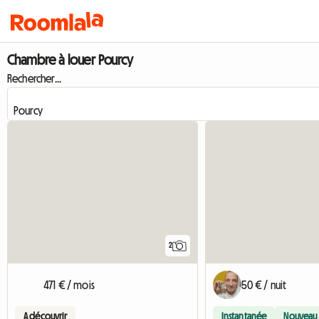
Chambre à louer Pourcy
Rechercher...
2
471 € / mois
50 € / nuit
A découvrir
Instantanée
Nouveau