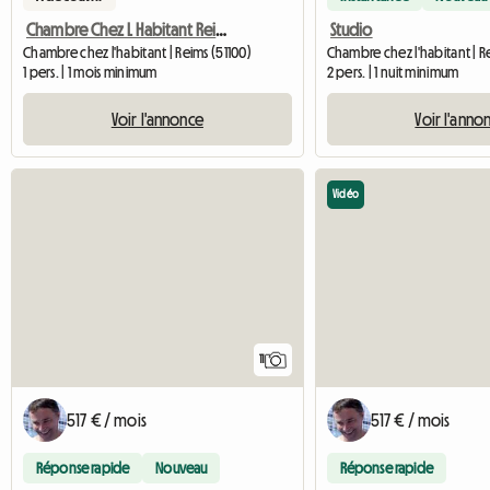
Chambre Chez L Habitant Reims
Studio
Chambre chez l'habitant | Reims (51100)
1 pers. | 1 mois minimum
2 pers. | 1 nuit minimum
Voir l'annonce
Voir l'anno
Vidéo
11
517 € / mois
517 € / mois
Réponse rapide
Nouveau
Réponse rapide