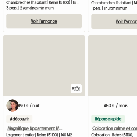
Chambre chez l'habitant | Reims (51100) | 13 M2
3 pers. | 2 semaines minimum
1 pers. | 1 nuit minimum
Voir l'annonce
Voir l'anno
8
190 € / nuit
450 € / mois
A découvrir
Réponse rapide
Magnifique Appartement Meublé Luxe 5 Chbres/ 2Sdb 140m2 Park
Logement entier | Reims (51100) | 140 M2
Colocation | Reims (51100)