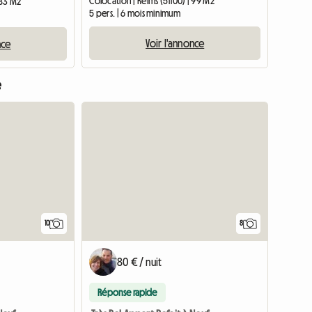
Colocation | Reims (51100) | 99 M2
 83 M2
5 pers. | 6 mois minimum
Voir l'annonce
nce
e
10
8
80 € / nuit
Réponse rapide