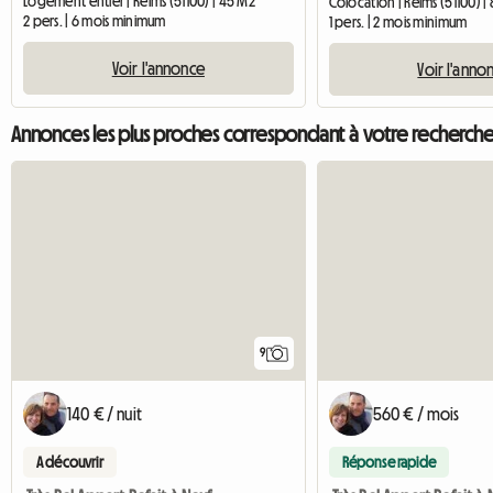
Logement entier | Reims (51100) | 45 M2
Colocation | Reims (51100) |
2 pers. | 6 mois minimum
1 pers. | 2 mois minimum
Voir l'annonce
Voir l'anno
Annonces les plus proches correspondant à votre recherch
9
140 € / nuit
560 € / mois
A découvrir
Réponse rapide