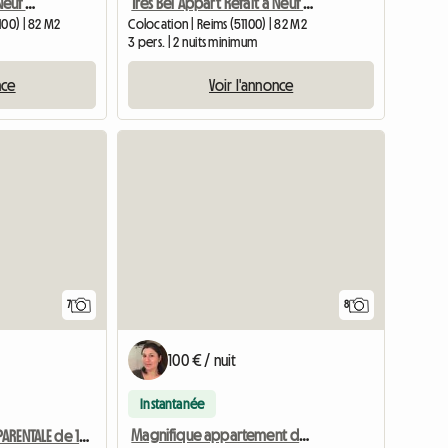
Très Bel Appart Refait à Neuf St Remi.Colocation 3 Personnes
Très Bel Appart Refait à Neuf St Remi.Colocation 3 Personnes
100) | 82 M2
Colocation | Reims (51100) | 82 M2
3 pers. | 2 nuits minimum
nce
Voir l'annonce
7
8
100 € / nuit
Instantanée
Magnifique appartement de 65 m² au dernier étage à Saint-Rémi
Loue chambre PARENTALE de 18m2