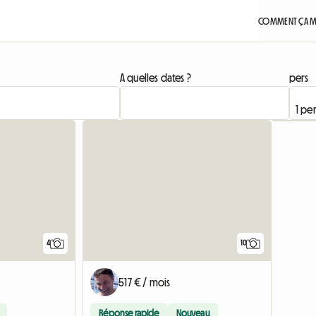
COMMENT ÇA M
A quelles dates ?
pers
Accéder à l'annonce
4
10
517 € / mois
Réponse rapide
Nouveau