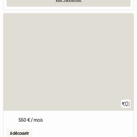
8
550 € / mois
A découvrir