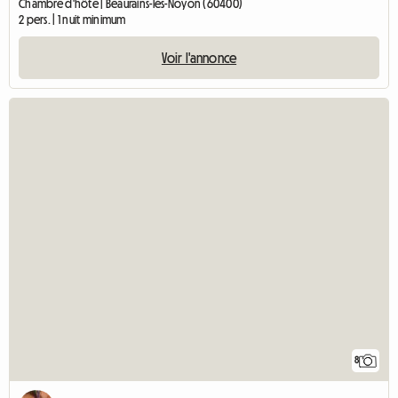
Chambre d'hôte | Beaurains-lès-Noyon (60400)
2 pers. | 1 nuit minimum
Voir l'annonce
8