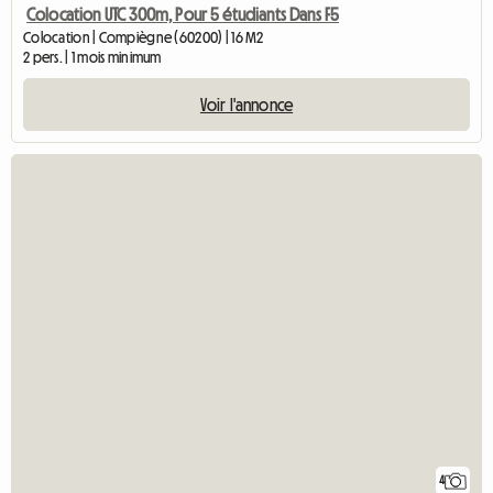
Colocation UTC 300m, Pour 5 étudiants Dans F5
Colocation | Compiègne (60200) | 16 M2
2 pers. | 1 mois minimum
Voir l'annonce
4