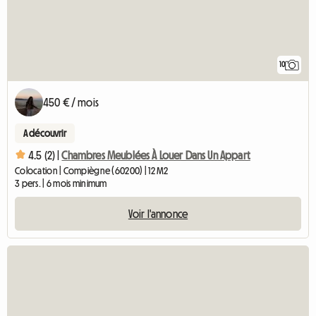
10
450 € / mois
A découvrir
4.5 (2) |
Chambres Meublées À Louer Dans Un Appart
Colocation | Compiègne (60200) | 12 M2
3 pers. | 6 mois minimum
Voir l'annonce