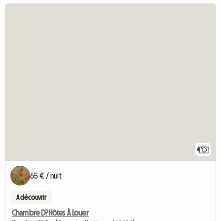
4
65 € / nuit
A découvrir
Chambre D?Hôtes À Louer