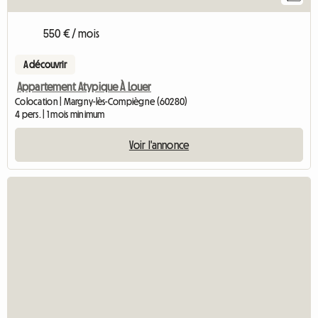
550 € / mois
A découvrir
Appartement Atypique À Louer
Colocation | Margny-lès-Compiègne (60280)
4 pers. | 1 mois minimum
Voir l'annonce