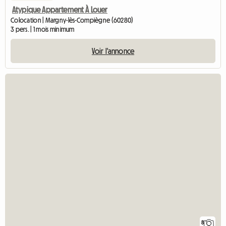
Atypique Appartement À Louer
Colocation | Margny-lès-Compiègne (60280)
3 pers. | 1 mois minimum
Voir l'annonce
8