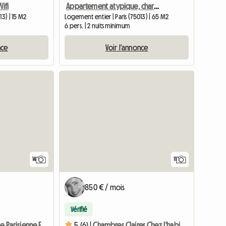
Wifi
Appartement atypique, charme et commodités
13) | 15 M2
Logement entier | Paris (75013) | 65 M2
6 pers. | 2 nuits minimum
nce
Voir l'annonce
14
11
850 € / mois
Vérifié
Pour FEMME, Vie Parisienne En TEMPS PARTIEL
5 (6) |
Chambres Claires Chez L'habitant Avec Accès Terrasse