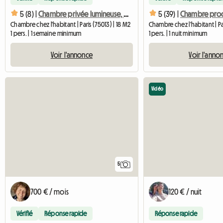
5 (8) |
Chambre privée lumineuse, Salle de bain et balcon privés
5 (39) |
Chambre proc
Chambre chez l'habitant | Paris (75013) | 18 M2
Chambre chez l'habitant | Par
1 pers. | 1 semaine minimum
1 pers. | 1 nuit minimum
Voir l'annonce
Voir l'anno
Vidéo
5
700 € / mois
120 € / nuit
Vérifié
Réponse rapide
Réponse rapide