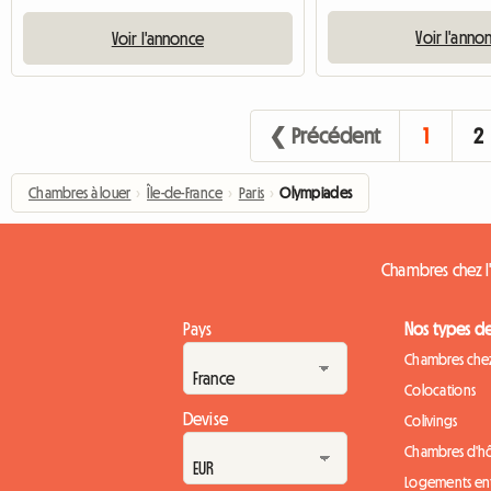
Voir l'anno
Voir l'annonce
❮ Précédent
1
2
Chambres à louer
›
Île-de-France
›
Paris
›
Olympiades
Chambres chez l'
Pays
Nos types d
Chambres chez
Colocations
Devise
Colivings
Chambres d'h
Logements ent