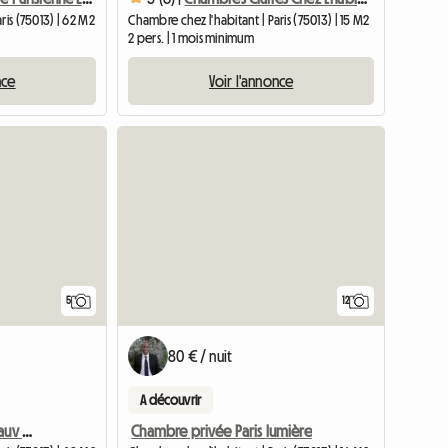
ris (75013) | 62 M2
Chambre chez l'habitant | Paris (75013) | 15 M2
2 pers. | 1 mois minimum
nce
Voir l'annonce
5
12
80 € / nuit
A découvrir
Cocon calme a la butte auv cailles
Chambre privée Paris lumière