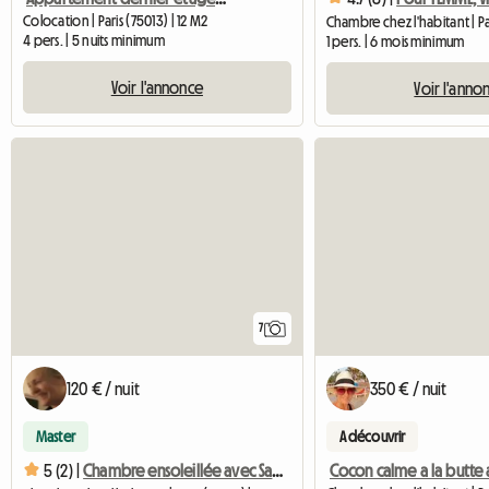
Colocation | Paris (75013) | 12 M2
Chambre chez l'habitant | Pa
4 pers. | 5 nuits minimum
1 pers. | 6 mois minimum
Voir l'annonce
Voir l'anno
7
120 € / nuit
350 € / nuit
Master
A découvrir
5 (2) |
Chambre ensoleillée avec Salle de Bains et toilettes Privées