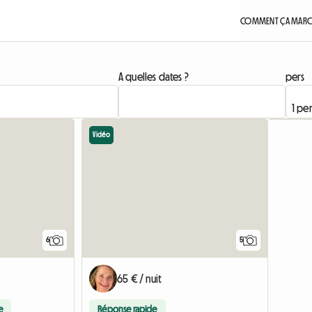
COMMENT ÇA MARC
A quelles dates ?
pers
Vidéo
6
5
65 € / nuit
e
Réponse rapide