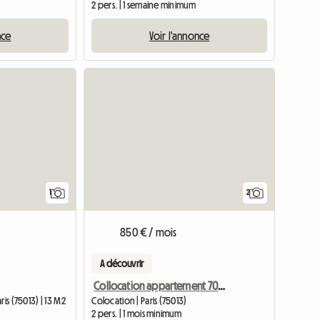
2 pers. | 1 semaine minimum
nce
Voir l'annonce
Accéder à l'annonce
Accéder à l'annonce
1
2
850 € / mois
A découvrir
Collocation appartement 70 m²
is (75013) | 13 M2
Colocation | Paris (75013)
2 pers. | 1 mois minimum