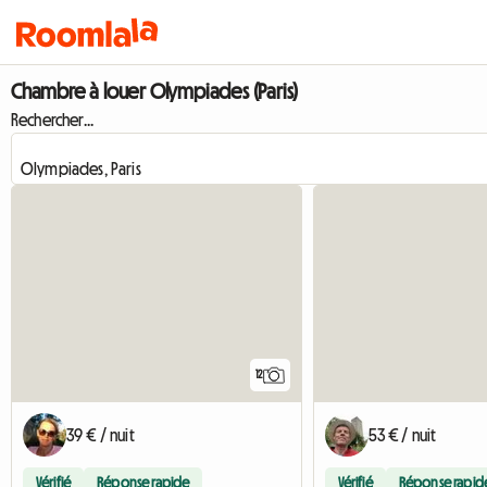
Chambre à louer Olympiades (Paris)
Rechercher...
12
39 € / nuit
53 € / nuit
Vérifié
Réponse rapide
Vérifié
Réponse rapid