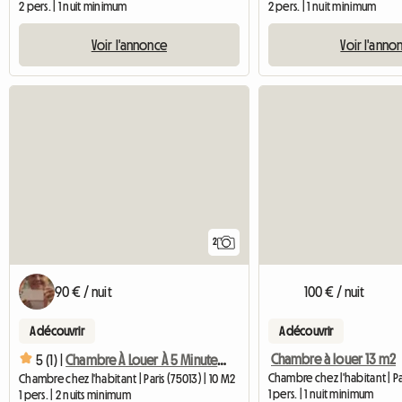
2 pers. | 1 nuit minimum
2 pers. | 1 nuit minimum
Voir l'annonce
Voir l'anno
2
90 € / nuit
100 € / nuit
A découvrir
A découvrir
Chambre à louer 13 m2
5 (1) |
Chambre À Louer À 5 Minutes Des Grandes Écoles
Chambre chez l'habitant | Par
Chambre chez l'habitant | Paris (75013) | 10 M2
1 pers. | 1 nuit minimum
1 pers. | 2 nuits minimum