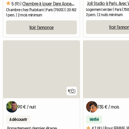
Joli Studio à Paris, Avec 
5 (9) |
Chambre à Louer Dans Appartement Confortable ( Pour Femme )
Logement entier | Paris (750
Chambre chez l'habitant | Paris (75013) | 20 M2
2 pers. | 2 nuits minimum
1 pers. | 2 mois minimum
Voir l'anno
Voir l'annonce
8
90 € / nuit
735 € / mois
A découvrir
Vérifié
Appartement dernier étage aux Gobelins
4.7 (8) |