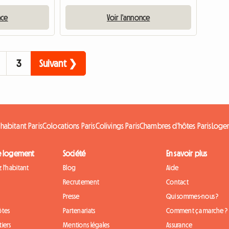
nce
Voir l'annonce
3
Suivant ❯
habitant Paris
Colocations Paris
Colivings Paris
Chambres d'hôtes Paris
Logem
e logement
Société
En savoir plus
 l'habitant
Blog
Aide
Recrutement
Contact
Presse
Qui sommes-nous ?
ôtes
Partenariats
Comment ça marche ?
iers
Mentions légales
Assurance