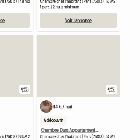
ris (75013) | 48 M2
Chambre chez l'habitant | Paris (75013) | 16 M2
1 pers. | 2 nuits minimum
nce
Voir l'annonce
11
4
114 € / nuit
A découvrir
Chambre Dans Appartement Moderne Et Tres Lumineux
ris (75013) | 94 M2
Chambre chez l'habitant | Paris (75013) | 14 M2