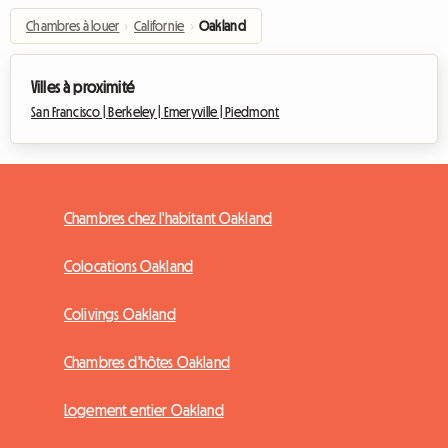
Chambres à louer
›
Californie
›
Oakland
Villes à proximité
San Francisco |
Berkeley |
Emeryville |
Piedmont
Chambres chez l'habitant Oakland
Colocations Oakland
Colivings Oakland
Chambres d'hôtes Oakland
Logement entier Oakland