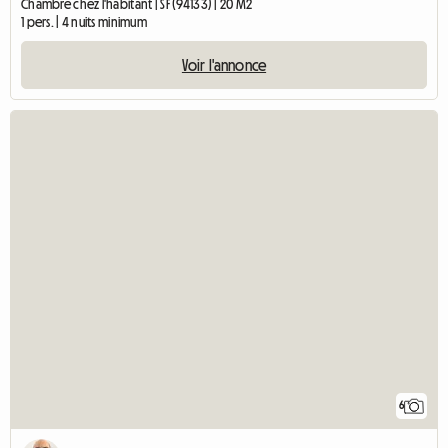
Chambre chez l'habitant | SF (94133) | 20 M2
1 pers. | 4 nuits minimum
Voir l'annonce
6