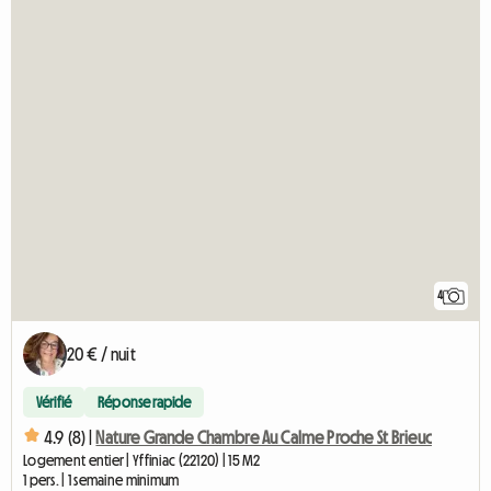
4
20 € / nuit
Vérifié
Réponse rapide
4.9 (8) |
Nature Grande Chambre Au Calme Proche St Brieuc
Logement entier | Yffiniac (22120) | 15 M2
1 pers. | 1 semaine minimum