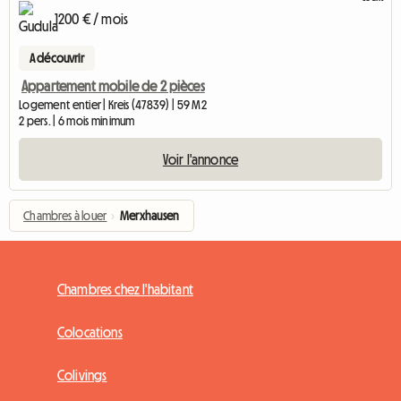
1200 € / mois
A découvrir
Appartement mobile de 2 pièces
Logement entier | Kreis (47839) | 59 M2
2 pers. | 6 mois minimum
Voir l'annonce
Chambres à louer
›
Merxhausen
Chambres chez l'habitant
Colocations
Colivings