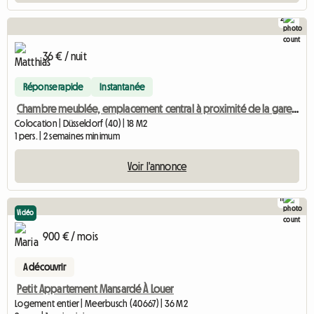
2
36 € / nuit
Réponse rapide
Instantanée
Chambre meublée, emplacement central à proximité de la gare principale
Colocation | Düsseldorf (40) | 18 M2
1 pers. | 2 semaines minimum
Voir l'annonce
11
Vidéo
900 € / mois
A découvrir
Petit Appartement Mansardé À Louer
Logement entier | Meerbusch (40667) | 36 M2