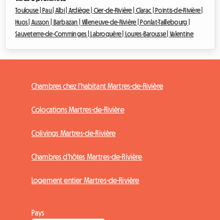
Toulouse |
Pau |
Albi |
Ardiège |
Cier-de-Rivière |
Clarac |
Pointis-de-Rivière |
Huos |
Ausson |
Barbazan |
Villeneuve-de-Rivière |
Ponlat-Taillebourg |
Sauveterre-de-Comminges |
Labroquère |
Loures-Barousse |
Valentine
Chambres chez l'habitant Martres-de-Rivière
Colocations Martres-de-Rivière
Colivings Martres-de-Rivière
Chambres d'hôtes Martres-de-Rivière
Logement entier Martres-de-Rivière
Pays