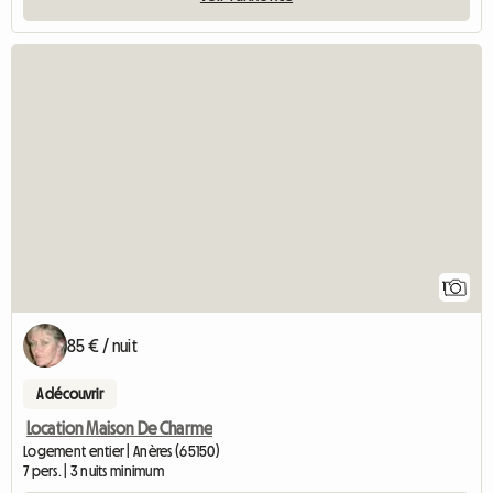
Accéder à l'ann
1
85 € / nuit
A découvrir
Location Maison De Charme
Logement entier | Anères (65150)
7 pers. | 3 nuits minimum