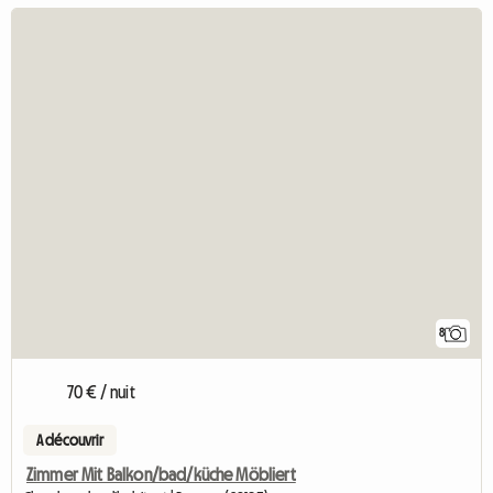
8
70 € / nuit
A découvrir
Zimmer Mit Balkon/bad/küche Möbliert