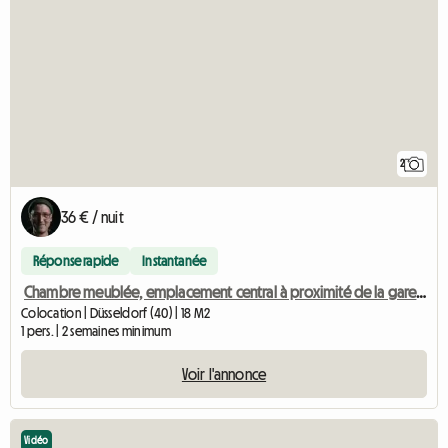
2
36 € / nuit
Réponse rapide
Instantanée
Chambre meublée, emplacement central à proximité de la gare principale
Colocation | Düsseldorf (40) | 18 M2
1 pers. | 2 semaines minimum
Voir l'annonce
Vidéo