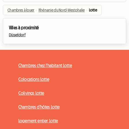
Chambres à louer
›
Rhénanie du Nord-Westphalie
›
Lotte
Villes à proximité
Düsseldorf
Chambres chez l'habitant Lotte
Colocations Lotte
Colivings Lotte
Chambres d'hôtes Lotte
Logement entier Lotte