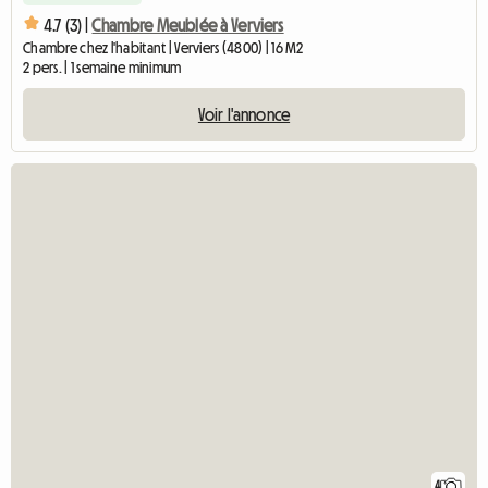
4.7 (3) |
Chambre Meublée à Verviers
Chambre chez l'habitant | Verviers (4800) | 16 M2
2 pers. | 1 semaine minimum
Voir l'annonce
4