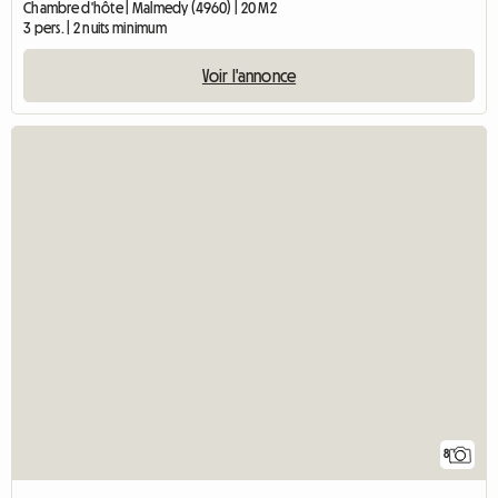
Chambre d'hôte | Malmedy (4960) | 20 M2
3 pers. | 2 nuits minimum
Voir l'annonce
8