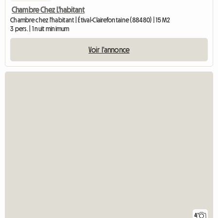
Chambre Chez L'habitant
Chambre chez l'habitant | Étival-Clairefontaine (88480) | 15 M2
3 pers. | 1 nuit minimum
Voir l'annonce
4