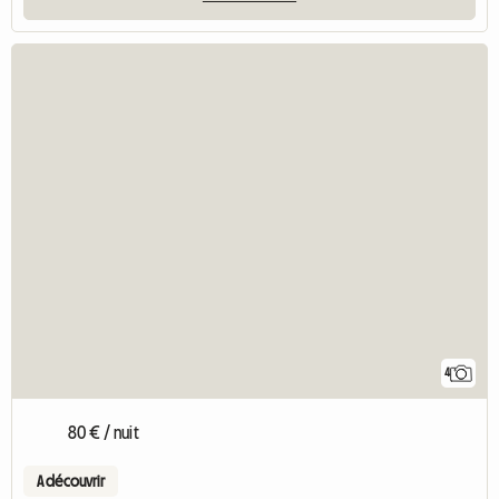
4
80 € / nuit
A découvrir