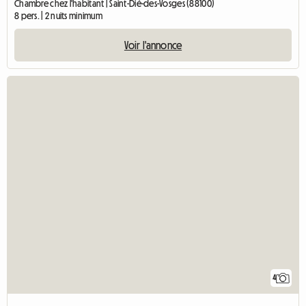
Chambre chez l'habitant | Saint-Dié-des-Vosges (88100)
8 pers. | 2 nuits minimum
Voir l'annonce
4