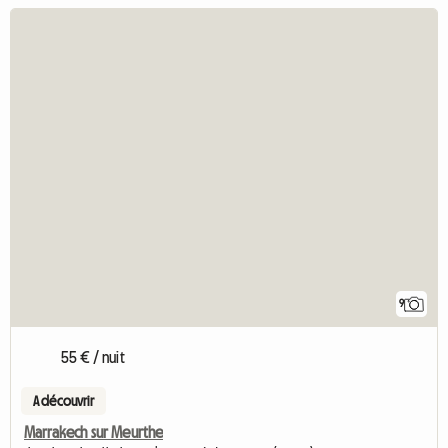
9
55 € / nuit
A découvrir
Marrakech sur Meurthe