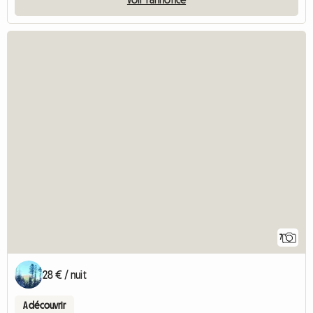
7
28 € / nuit
A découvrir