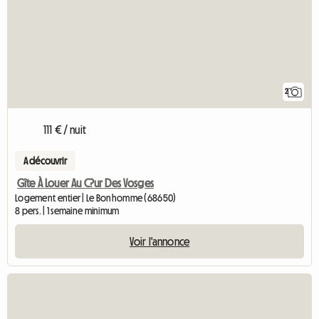
2
111 € / nuit
A découvrir
Gîte À Louer Au C?ur Des Vosges
Logement entier | Le Bonhomme (68650)
8 pers. | 1 semaine minimum
Voir l'annonce