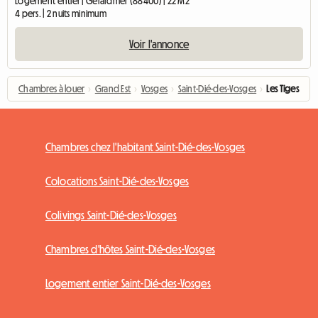
Logement entier | Gérardmer (88400) | 22 M2
4 pers. | 2 nuits minimum
Voir l'annonce
Chambres à louer
›
Grand Est
›
Vosges
›
Saint-Dié-des-Vosges
›
Les Tiges
Chambres chez l'habitant Saint-Dié-des-Vosges
Colocations Saint-Dié-des-Vosges
Colivings Saint-Dié-des-Vosges
Chambres d'hôtes Saint-Dié-des-Vosges
Logement entier Saint-Dié-des-Vosges