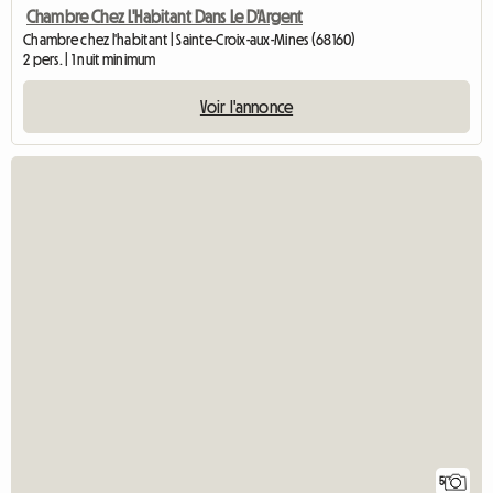
Chambre Chez L'Habitant Dans Le D'Argent
Chambre chez l'habitant | Sainte-Croix-aux-Mines (68160)
2 pers. | 1 nuit minimum
Voir l'annonce
5